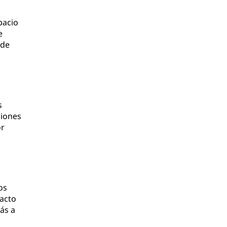
pacio
e
ede
s
ciones
or
os
acto
ás a