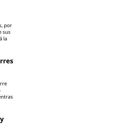
s, por
e sus
á la
rres
rre
s
entras
 y