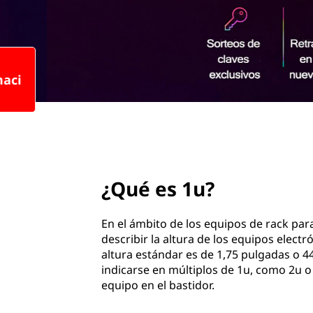
n
c
i
p
a
l
page hero 2/3
¿Qué es 1u?
En el ámbito de los equipos de rack para
describir la altura de los equipos elect
altura estándar es de 1,75 pulgadas o 4
indicarse en múltiplos de 1u, como 2u o
equipo en el bastidor.