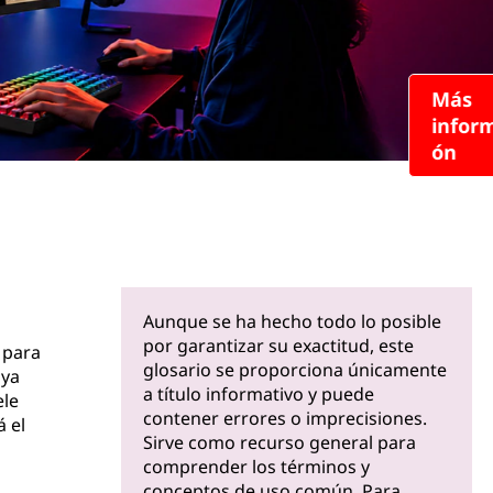
Más
informaci
ón
Aunque se ha hecho todo lo posible
por garantizar su exactitud, este
 para
glosario se proporciona únicamente
uya
a título informativo y puede
ele
contener errores o imprecisiones.
 el
Sirve como recurso general para
comprender los términos y
conceptos de uso común. Para