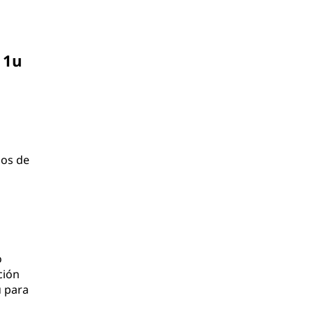
 1u
gos de
o
ción
u para