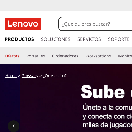
¿
Q
u
I
r
PRODUCTOS
SOLUCIONES
SERVICIOS
SOPORTE
é
a
l
e
Ofertas
Portátiles
Ordenadores
Workstations
Monito
c
o
s
n
Home
>
Glossary
> ¿Qué es 1u?
t
1
e
n
u
i
d
?
o
p
r
i