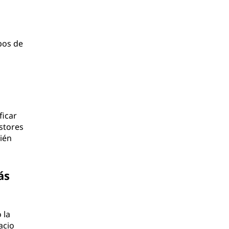
pos de
ficar
stores
ién
ás
 la
acio