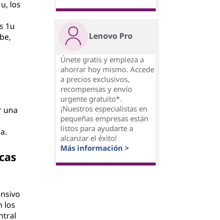
u, los
s 1u
Lenovo Pro
be,
Únete gratis y empieza a
ahorrar hoy mismo. Accede
a precios exclusivos,
recompensas y envío
urgente gratuito*.
¡Nuestros especialistas en
r una
pequeñas empresas están
listos para ayudarte a
a.
alcanzar el éxito!
Más información >
cas
ensivo
n los
ntral