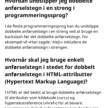
Hvordan undslipper jeg dobbelte
anførselstegn i en streng i
programmeringssprog?
I de fleste programmeringssprog kan du undslippe
dobbelte anførselstegn i en streng ved at bruge en
backslash før det dobbelte anførselstegn. For
eksempel vil »Han sagde: ›Hej!‹« inkludere de
dobbelte anførselstegn i strengen.
Hvornår skal jeg bruge enkelt
anførselstegn i stedet for dobbelt
anførselstegn i HTML-attributter
(Hypertext Markup Language)?
I HTML er det bedst at bruge dobbelte anførselstegn
til attributter som kildekode (»src«) og
hypertekstreference (»href«) for at bevare