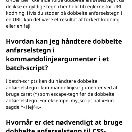
URL'er bør ikke indeholde dobbelte anførselstegn, da
de ikke er gyldige tegn i henhold til reglerne for URL-
kodning. Hvis du støder på dobbelte anførselstegn i
en URL, kan det være et resultat af forkert kodning
eller en fejl.
Hvordan kan jeg håndtere dobbelte
anførselstegn i
kommandolinjeargumenter i et
batch-script?
I batch-scripts kan du håndtere dobbelte
anførselstegn i kommandolinjeargumenter ved at
bruge caret (^) som escape-tegn før de dobbelte
anførselstegn. For eksempel my_script.bat »Hun
sagde ^«Hej^«.«
Hvornår er det nødvendigt at bruge
dobbelte anførselstegn til CSS-