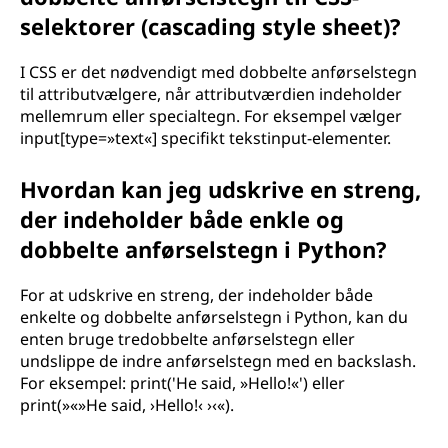
selektorer (cascading style sheet)?
I CSS er det nødvendigt med dobbelte anførselstegn
til attributvælgere, når attributværdien indeholder
mellemrum eller specialtegn. For eksempel vælger
input[type=»text«] specifikt tekstinput-elementer.
Hvordan kan jeg udskrive en streng,
der indeholder både enkle og
dobbelte anførselstegn i Python?
For at udskrive en streng, der indeholder både
enkelte og dobbelte anførselstegn i Python, kan du
enten bruge tredobbelte anførselstegn eller
undslippe de indre anførselstegn med en backslash.
For eksempel: print('He said, »Hello!«') eller
print(»«»He said, ›Hello!‹ ›‹«).