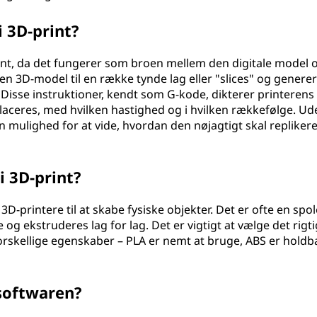
 i 3D-print?
print, da det fungerer som broen mellem den digitale model 
en 3D-model til en række tynde lag eller "slices" og genere
 Disse instruktioner, kendt som G-kode, dikterer printerens
placeres, med hvilken hastighed og i hvilken rækkefølge. Ud
en mulighed for at vide, hvordan den nøjagtigt skal repliker
i 3D-print?
3D-printere til at skabe fysiske objekter. Det er ofte en sp
 og ekstruderes lag for lag. Det er vigtigt at vælge det rigt
forskellige egenskaber – PLA er nemt at bruge, ABS er holdb
softwaren?