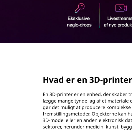
-
d
p
h
o
r
l
d
i
n
page hero 2/3
t
e
Hvad er en 3D-printer
r
En 3D-printer er en enhed, der skaber tr
?
lægge mange tynde lag af et materiale o
gør det muligt at producere komplekse f
fremstillingsmetoder. Objekterne kan h
3D-model eller en anden elektronisk dat
sektorer, herunder medicin, kunst, bygg