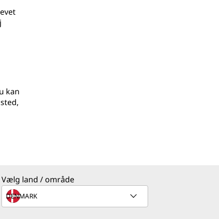
revet
j
Du kan
sted,
Vælg land / område