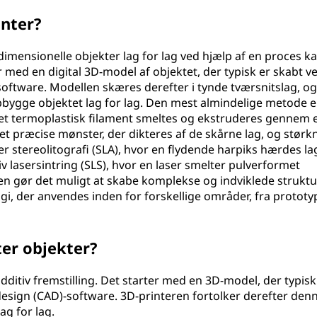
inter?
imensionelle objekter lag for lag ved hjælp af en proces ka
 med en digital 3D-model af objektet, der typisk er skabt v
oftware. Modellen skæres derefter i tynde tværsnitslag, og
opbygge objektet lag for lag. Den mest almindelige metode e
et termoplastisk filament smeltes og ekstruderes gennem 
det præcise mønster, der dikteres af de skårne lag, og størkn
r stereolitografi (SLA), hvor en flydende harpiks hærdes la
tiv lasersintring (SLS), hvor en laser smelter pulverformet
den gør det muligt at skabe komplekse og indviklede struktu
logi, der anvendes inden for forskellige områder, fra prototyp
er objekter?
itiv fremstilling. Det starter med en 3D-model, der typisk
esign (CAD)-software. 3D-printeren fortolker derefter den
ag for lag.