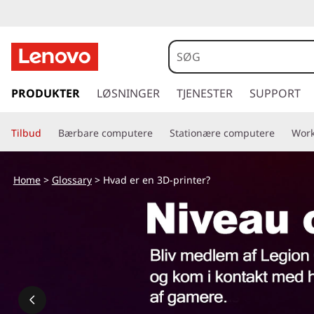
H
v
a
s
p
PRODUKTER
LØSNINGER
TJENESTER
SUPPORT
d
r
i
e
Tilbud
Bærbare computere
Stationære computere
Work
n
g
r
t
Home
>
Glossary
> Hvad er en 3D-printer?
i
e
l
h
n
o
v
3
e
d
D
i
n