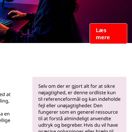
Læs
mere
Selv om der er gjort alt for at sikre
nøjagtighed, er denne ordliste kun
ed at
til referenceformål og kan indeholde
ling,
fejl eller unøjagtigheder. Den
fungerer som en generel ressource
ra en
til at forstå almindeligt anvendte
llige
udtryk og begreber. Hvis du vil have
præcise oplysninger eller hjælp til