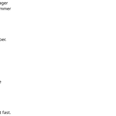
ager
rammer
ber.
e
 fast.