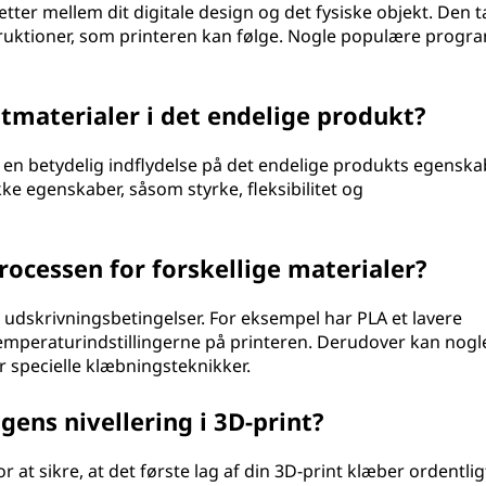
er mellem dit digitale design og det fysiske objekt. Den t
truktioner, som printeren kan følge. Nogle populære prog
intmaterialer i det endelige produkt?
r en betydelig indflydelse på det endelige produkts egenska
kke egenskaber, såsom styrke, fleksibilitet og
rocessen for forskellige materialer?
e udskrivningsbetingelser. For eksempel har PLA et lavere
temperaturindstillingerne på printeren. Derudover kan nogl
 specielle klæbningsteknikker.
ens nivellering i 3D-print?
 at sikre, at det første lag af din 3D-print klæber ordentligt