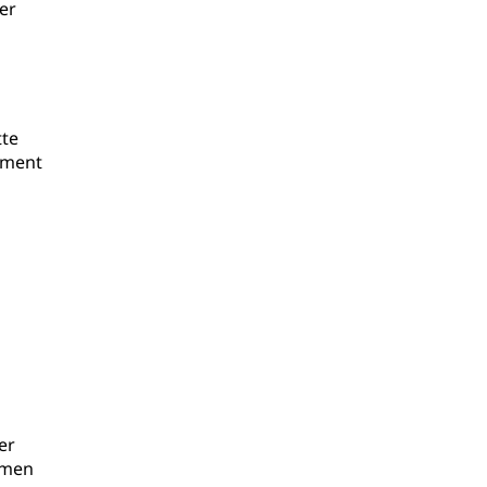
rer
tte
ament
er
, men