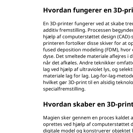
Hvordan fungerer en 3D-pr
En 3D-printer fungerer ved at skabe tred
additiv fremstilling. Processen begynder
hjælp af computerstøttet design (CAD)-s
printeren fortolker disse skiver for at 
fused deposition modeling (FDM), hvor 
dyse. Det smeltede materiale aflejres i 
når det afkøles. Andre teknikker omfatte
lag ved hjælp af ultraviolet lys, og selek
materiale lag for lag. Lag-for-lag-meto
hvilket gør 3D-print til en alsidig tekno
specialfremstilling.
Hvordan skaber en 3D-print
Magien sker gennem en proces kaldet add
oprettes ved hjælp af computerstøttet d
digitale model og konstruerer objektet l