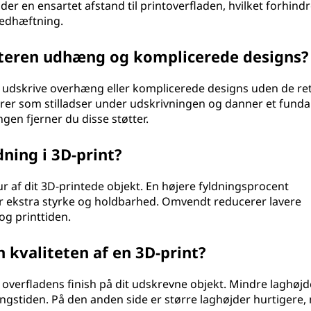
older en ensartet afstand til printoverfladen, hvilket forhind
vedhæftning.
teren udhæng og komplicerede designs?
 udskrive overhæng eller komplicerede designs uden de re
gerer som stilladser under udskrivningen og danner et fund
gen fjerner du disse støtter.
ning i 3D-print?
 af dit 3D-printede objekt. En højere fyldningsprocent
iver ekstra styrke og holdbarhed. Omvendt reducerer lavere
og printtiden.
 kvaliteten af en 3D-print?
 overfladens finish på dit udskrevne objekt. Mindre laghøjd
ningstiden. På den anden side er større laghøjder hurtigere