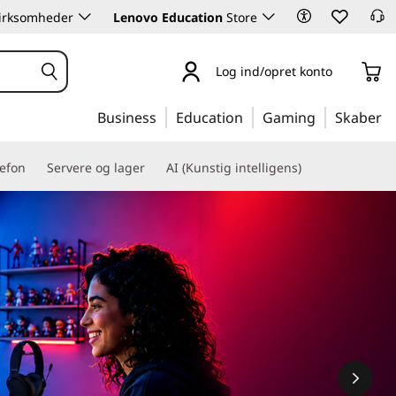
 virksomheder
Lenovo Education
Store
Log ind/opret konto
Business
Education
Gaming
Skaber
lefon
Servere og lager
AI (Kunstig intelligens)