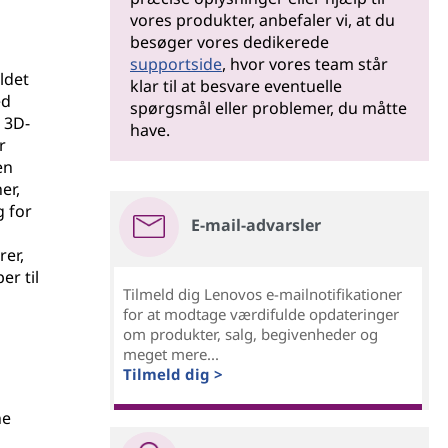
vores produkter, anbefaler vi, at du
besøger vores dedikerede
supportside
, hvor vores team står
ldet
klar til at besvare eventuelle
ed
spørgsmål eller problemer, du måtte
 3D-
have.
r
en
er,
g for
E-mail-advarsler
rer,
er til
Tilmeld dig Lenovos e-mailnotifikationer
for at modtage værdifulde opdateringer
om produkter, salg, begivenheder og
meget mere...
Tilmeld dig >
ne