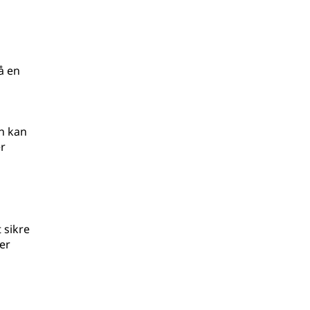
å en
en kan
r
 sikre
er