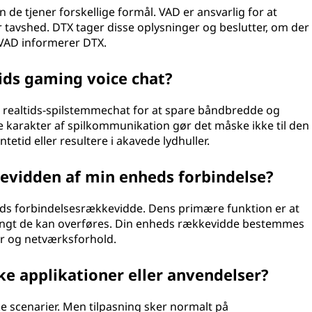
de tjener forskellige formål. VAD er ansvarlig for at
r tavshed. DTX tager disse oplysninger og beslutter, om der
t VAD informerer DTX.
ids gaming voice chat?
 realtids-spilstemmechat for at spare båndbredde og
 karakter af spilkommunikation gør det måske ikke til den
etid eller resultere i akavede lydhuller.
evidden af min enheds forbindelse?
heds forbindelsesrækkevidde. Dens primære funktion er at
 langt de kan overføres. Din enheds rækkevidde bestemmes
r og netværksforhold.
kke applikationer eller anvendelser?
ke scenarier. Men tilpasning sker normalt på