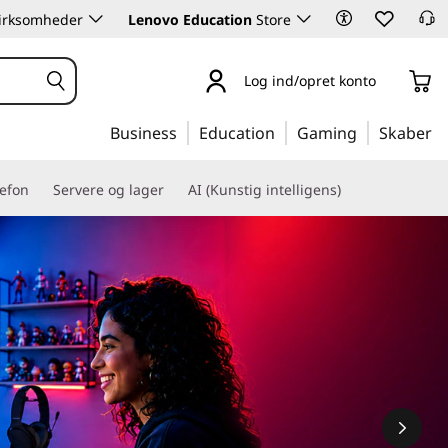
 virksomheder
Lenovo Education
Store
Log ind/opret konto
Business
Education
Gaming
Skaber
lefon
Servere og lager
AI (Kunstig intelligens)