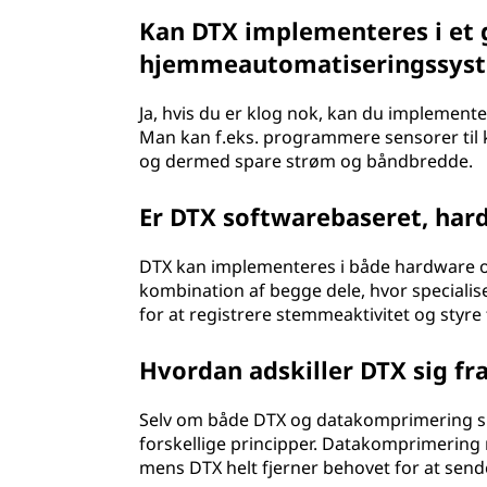
Kan DTX implementeres i et g
hjemmeautomatiseringssys
Ja, hvis du er klog nok, kan du implemen
Man kan f.eks. programmere sensorer til k
og dermed spare strøm og båndbredde.
Er DTX softwarebaseret, har
DTX kan implementeres i både hardware og
kombination af begge dele, hvor special
for at registrere stemmeaktivitet og sty
Hvordan adskiller DTX sig f
Selv om både DTX og datakomprimering sig
forskellige principper. Datakomprimering 
mens DTX helt fjerner behovet for at sende