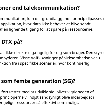
ioner end talekommunikation?
mmunikation, kan det grundlæggende princip tilpasses til
applikation, hvor data ikke behøver at blive sendt
 af en lignende tilgang for at spare på ressourcerne.
e DTX på?
lt ikke direkte tilgængelig for dig som bruger. Den styres
teudbyderen. Visse VoIP-løsninger på virksomhedsniveau
tion fra i specifikke scenarier, hvor kontinuerlig
r som femte generation (5G)?
fortsætter med at udvikle sig, bliver vigtigheden af
rincipperne vil højst sandsynligt blive indarbejdet i
ængelige ressourcer så effektivt som muligt.