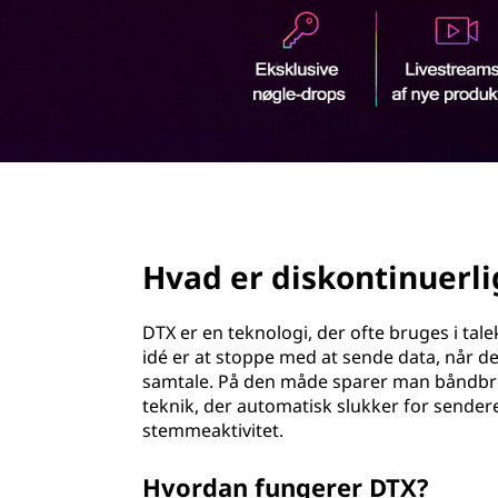
o
d
n
h
o
t
l
d
i
n
page hero 2/3
u
Hvad er diskontinuerli
e
r
DTX er en teknologi, der ofte bruges i t
idé er at stoppe med at sende data, når der
l
samtale. På den måde sparer man båndbred
teknik, der automatisk slukker for sender
i
stemmeaktivitet.
g
Hvordan fungerer DTX?