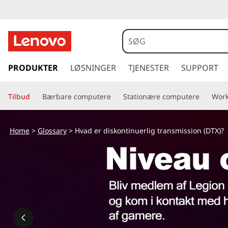
H
v
a
s
p
PRODUKTER
LØSNINGER
TJENESTER
SUPPORT
d
r
i
e
Tilbud
Bærbare computere
Stationære computere
Work
n
g
r
t
Home
>
Glossary
> Hvad er diskontinuerlig transmission (DTX)?
i
d
l
h
i
o
v
s
e
d
k
i
n