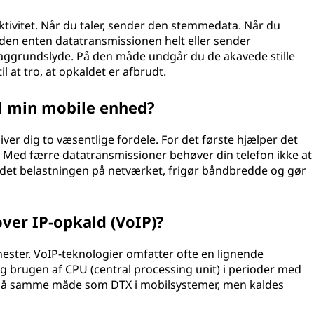
tivitet. Når du taler, sender den stemmedata. Når du
r den enten datatransmissionen helt eller sender
 baggrundslyde. På den måde undgår du de akavede stille
l at tro, at opkaldet er afbrudt.
il min mobile enhed?
ver dig to væsentlige fordele. For det første hjælper det
. Med færre datatransmissioner behøver din telefon ikke at
r det belastningen på netværket, frigør båndbredde og gør
ver IP-opkald (VoIP)?
nester. VoIP-teknologier omfatter ofte en lignende
 brugen af CPU (central processing unit) i perioder med
rer på samme måde som DTX i mobilsystemer, men kaldes