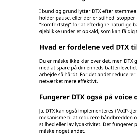
t
I bund og grund lytter DTX efter stemmeak
holder pause, eller der er stilhed, stoppe
r
"komfortstøj" for at efterligne naturlige
øjeblikke under et opkald, som kan få dig ti
a
n
Hvad er fordelene ved DTX t
s
Du er måske ikke klar over det, men DTX gi
med at spare på din enheds batterilevetid
m
arbejde så hårdt. For det andet reducere
netværket mere effektivt.
i
Fungerer DTX også på voice o
s
s
Ja, DTX kan også implementeres i VoIP-tje
mekanisme til at reducere båndbredden og
i
stilhed eller lav lydaktivitet. Det funge
måske noget andet.