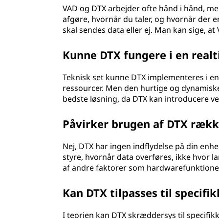
VAD og DTX arbejder ofte hånd i hånd, men 
afgøre, hvornår du taler, og hvornår der e
skal sendes data eller ej. Man kan sige, a
Kunne DTX fungere i en realt
Teknisk set kunne DTX implementeres i en
ressourcer. Men den hurtige og dynamiske
bedste løsning, da DTX kan introducere vent
Påvirker brugen af DTX rækk
Nej, DTX har ingen indflydelse på din en
styre, hvornår data overføres, ikke hvor
af andre faktorer som hardwarefunktione
Kan DTX tilpasses til specifi
I teorien kan DTX skræddersys til specifik