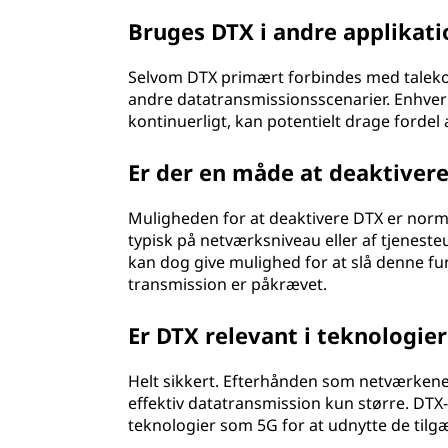
o
Bruges DTX i andre applikat
n
Selvom DTX primært forbindes med taleko
(
andre datatransmissionsscenarier. Enhver 
kontinuerligt, kan potentielt drage fordel
D
Er der en måde at deaktiver
T
X
Muligheden for at deaktivere DTX er norma
typisk på netværksniveau eller af tjenes
)
kan dog give mulighed for at slå denne funk
transmission er påkrævet.
?
Er DTX relevant i teknologie
Helt sikkert. Efterhånden som netværkene 
effektiv datatransmission kun større. DTX-p
teknologier som 5G for at udnytte de tilg