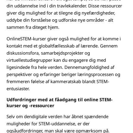
:
din uddannelse ind i din travlekalender. Disse ressourcer
giver dig mulighed for at tilegne dig nyefærdigheder,
H
uddybe din forståelse og udforske nye områder - alt
sammen fra diteget hjem.
v
OnlineSTEM-kurser giver også mulighed for at komme i
o
kontakt med et globaltfællesskab af lærende. Gennem
diskussionsfora, samarbejdsprojekter og
r
virtuellestudiegrupper kan du engagere dig med
ligesindede fra hele verden. Dennemangfoldighed af
d
perspektiver og erfaringer beriger læringsprocessen og
fremmeren følelse af kammeratskab blandt STEM-
a
entusiaster.
n
Udfordringer med at fåadgang til online STEM-
kurser og -ressourcer
k
Selv om dendigitale verden har åbnet spændende
a
muligheder for STEM-uddannelse, er der
ogsåudfordringer, man skal være opmærksom på.