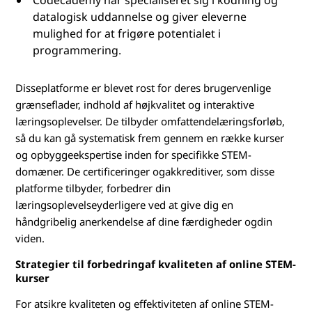
Codecademy har specialiseret sig i kodning og
datalogisk uddannelse og giver eleverne
t
mulighed for at frigøre potentialet i
programmering.
a
n
Disseplatforme er blevet rost for deres brugervenlige
grænseflader, indhold af højkvalitet og interaktive
d
læringsoplevelser. De tilbyder omfattendelæringsforløb,
så du kan gå systematisk frem gennem en række kurser
?
og opbyggeekspertise inden for specifikke STEM-
domæner. De certificeringer ogakkreditiver, som disse
platforme tilbyder, forbedrer din
læringsoplevelseyderligere ved at give dig en
håndgribelig anerkendelse af dine færdigheder ogdin
viden.
Strategier til forbedringaf kvaliteten af online STEM-
kurser
For atsikre kvaliteten og effektiviteten af online STEM-