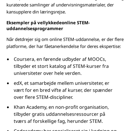
g
kuraterede samlinger af undervisningsmaterialer, der
kansupplere din læringsrejse.
h
Eksempler på vellykkedeonline STEM-
e
uddannelsesprogrammer
Når detdrejer sig om online STEM-uddannelse, er der flere
d
platforme, der har fåetanerkendelse for deres ekspertise:
e
Coursera, en førende udbyder af MOOCs,
r
tilbyder et stort katalog af STEM-kurser fra
universiteter over hele verden.
p
edX, et samarbejde mellem universiteter, er
å
vært for en bred vifte af kurser, der spænder
over flere STEM-discipliner.
a
Khan Academy, en non-profit organisation,
tilbyder gratis uddannelsesressourcer på
f
tværs af forskellige fag, herunder STEM.
s