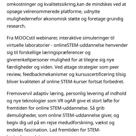
omkostninger og kvalitetssikring,kan de mindskes ved at
opsøge velrenommerede platforme, udnytte
mulighedernefor økonomisk støtte og foretage grundig
research.
Fra MOOCstil webinarer, interaktive simuleringer til
virtuelle laboratorier - onlineSTEM-uddannelse henvender
sig til forskellige læringspræferencer og
giverenkeltpersoner mulighed for at tilegne sig nye
færdigheder og viden. Ved attage strategier som peer
review, feedbackmekanismer og kursuscertificering tilsig
bliver kvaliteten af online STEM-kurser fortsat forbedret.
Fremovervil adaptiv læring, personlig levering af indhold
og nye teknologier som VR ogAR give et stort løfte for
fremtiden for online STEM-uddannelse. Så grib
demuligheder, som online STEM-uddannelse giver, og
begiv dig ud på en rejse medudforskning, vækst og
endeløs fascination. Lad fremtiden for STEM-