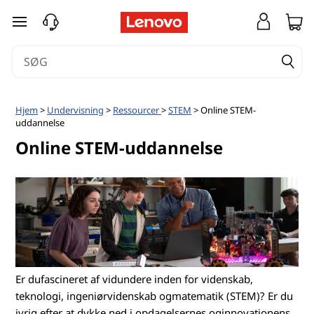
O
spring til hovedindhold
n
l
i
Hjem
>
Undervisning
>
Ressourcer
>
STEM
> Online STEM-
uddannelse
n
Online STEM-uddannelse
e
S
T
E
M
Er dufascineret af vidundere inden for videnskab,
teknologi, ingeniørvidenskab ogmatematik (STEM)? Er du
ivrig efter at dykke ned i opdagelsernes oginnovationens