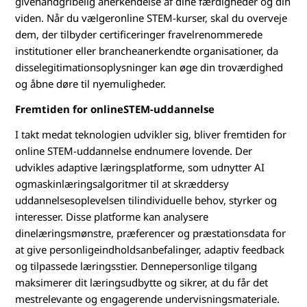
givehåndgribelig anerkendelse af dine færdigheder og din
viden. Når du vælgeronline STEM-kurser, skal du overveje
dem, der tilbyder certificeringer fravelrenommerede
institutioner eller brancheanerkendte organisationer, da
disselegitimationsoplysninger kan øge din troværdighed
og åbne døre til nyemuligheder.
Fremtiden for onlineSTEM-uddannelse
I takt medat teknologien udvikler sig, bliver fremtiden for
online STEM-uddannelse endnumere lovende. Der
udvikles adaptive læringsplatforme, som udnytter AI
ogmaskinlæringsalgoritmer til at skræddersy
uddannelsesoplevelsen tilindividuelle behov, styrker og
interesser. Disse platforme kan analysere
dinelæringsmønstre, præferencer og præstationsdata for
at give personligeindholdsanbefalinger, adaptiv feedback
og tilpassede læringsstier. Dennepersonlige tilgang
maksimerer dit læringsudbytte og sikrer, at du får det
mestrelevante og engagerende undervisningsmateriale.