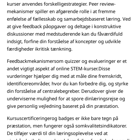
kurser anvendes forskelligestrategier. Peer review-
mekanismer spiller en afgørende rolle i at fremme
enfølelse af fællesskab og samarbejdsbaseret læring. Ved
at give feedback påopgaver og deltage i konstruktive
diskussioner med medstuderende kan du fåværdifuld
indsigt, forfine din forståelse af koncepter og udvikle
færdigheder ikritisk tænkning.
Feedbackmekanismersom quizzer og evalueringer er et
andet vigtigt aspekt af online STEM-kurser.Disse
vurderinger hjælper dig med at måle dine fremskridt,
identificereområder, hvor du kan forbedre dig, og styrke
din forståelse af centralebegreber. Derudover giver de
underviserne mulighed for at spore dinlæringsrejse og
give personlig vejledning baseret på din præstation.
Kursuscertificeringerog badges er ikke bare tegn på
præstation, men fungerer også somkvalitetsindikatorer.
De tilføjer værdi til din læringsoplevelse ved at