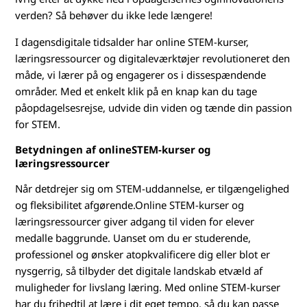
-
verden? Så behøver du ikke lede længere!
u
I dagensdigitale tidsalder har online STEM-kurser,
d
læringsressourcer og digitaleværktøjer revolutioneret den
måde, vi lærer på og engagerer os i dissespændende
d
områder. Med et enkelt klik på en knap kan du tage
påopdagelsesrejse, udvide din viden og tænde din passion
a
for STEM.
n
Betydningen af onlineSTEM-kurser og
læringsressourcer
n
Når detdrejer sig om STEM-uddannelse, er tilgængelighed
e
og fleksibilitet afgørende.Online STEM-kurser og
læringsressourcer giver adgang til viden for elever
l
medalle baggrunde. Uanset om du er studerende,
professionel og ønsker atopkvalificere dig eller blot er
s
nysgerrig, så tilbyder det digitale landskab etvæld af
muligheder for livslang læring. Med online STEM-kurser
e
har du frihedtil at lære i dit eget tempo, så du kan passe