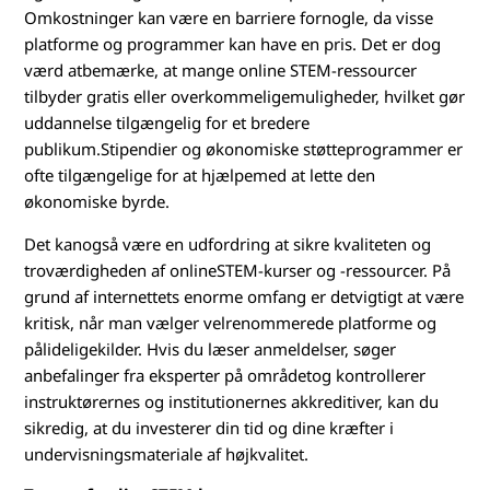
n
Omkostninger kan være en barriere fornogle, da visse
platforme og programmer kan have en pris. Det er dog
j
værd atbemærke, at mange online STEM-ressourcer
e
tilbyder gratis eller overkommeligemuligheder, hvilket gør
uddannelse tilgængelig for et bredere
g
publikum.Stipendier og økonomiske støtteprogrammer er
ofte tilgængelige for at hjælpemed at lette den
o
økonomiske byrde.
p
Det kanogså være en udfordring at sikre kvaliteten og
troværdigheden af onlineSTEM-kurser og -ressourcer. På
b
grund af internettets enorme omfang er detvigtigt at være
kritisk, når man vælger velrenommerede platforme og
y
pålideligekilder. Hvis du læser anmeldelser, søger
g
anbefalinger fra eksperter på områdetog kontrollerer
instruktørernes og institutionernes akkreditiver, kan du
g
sikredig, at du investerer din tid og dine kræfter i
undervisningsmateriale af højkvalitet.
e