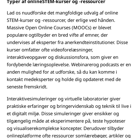
Typer af onlineSTEM-kurser og -ressourcer
S
Lad os nuudforske det mangfoldige udvalg af online
STEM-kurser og -ressourcer, der erlige ved hånden.
T
Massive Open Online Courses (MOOCs) er blevet
E
populære ogtilbyder en bred vifte af emner, der
undervises af eksperter fra anerkendteinstitutioner. Disse
M
kurser omfatter ofte videoforelæsninger,
interaktiveopgaver og diskussionsfora, som giver en
-
fordybende læringsoplevelse. Webinarerog podcasts er en
anden mulighed for at udforske, så du kan komme i
f
kontakt medeksperter og holde dig opdateret med de
seneste fremskridt.
æ
Interaktivesimuleringer og virtuelle laboratorier giver
r
praktiske erfaringer og bringervidenskab og teknik til live i
d
et digitalt miljø. Disse simuleringer giver ensikker og
tilgængelig måde at eksperimentere på, teste hypoteser
i
og visualiserekomplekse koncepter. Derudover tilbyder
onlineplatforme ofte ressourcer somlærebøger, artikler og