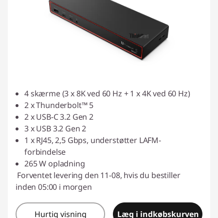
4 skærme (3 x 8K ved 60 Hz + 1 x 4K ved 60 Hz)
2 x Thunderbolt™ 5
2 x USB-C 3.2 Gen 2
3 x USB 3.2 Gen 2
1 x RJ45, 2,5 Gbps, understøtter LAFM-
forbindelse
265 W opladning
Forventet levering den 11-08, hvis du bestiller
inden 05:00 i morgen
Hurtig visning
Læg i indkøbskurven