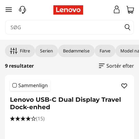
S
spring til hovedindhold
e
r
v
Filtre
Serien
Bedømmelse
Farve
Model n
e
9 resultater
Sortér efter
r
e
Sammenlign
Lenovo USB-C Dual Display Travel
Dock-enhed
(15)