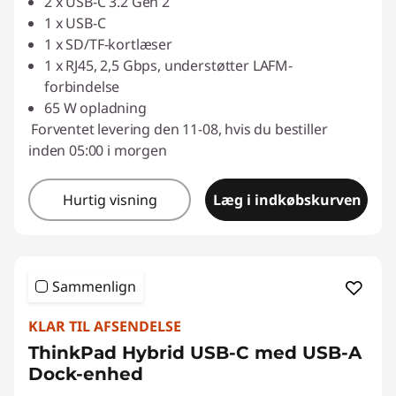
2 x USB-C 3.2 Gen 2
1 x USB-C
1 x SD/TF-kortlæser
1 x RJ45, 2,5 Gbps, understøtter LAFM-
forbindelse
65 W opladning
Forventet levering den 11-08, hvis du bestiller
inden 05:00 i morgen
Hurtig visning
Læg i indkøbskurven
Sammenlign
KLAR TIL AFSENDELSE
ThinkPad Hybrid USB-C med USB-A
Dock-enhed