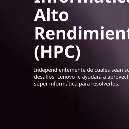
H
n
Alto
P
c
i
C
p
Rendimien
a
d
l
(HPC)
e
L
Independientemente de cuales sean su
e
desafíos, Lenovo le ayudará a aprovech
súper informática para resolverlos.
n
o
v
o