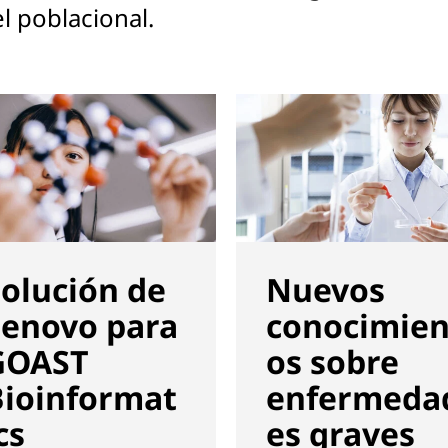
el poblacional.
olución de
Nuevos
Lenovo para
conocimien
GOAST
os sobre
Bioinformat
enfermeda
cs
es graves