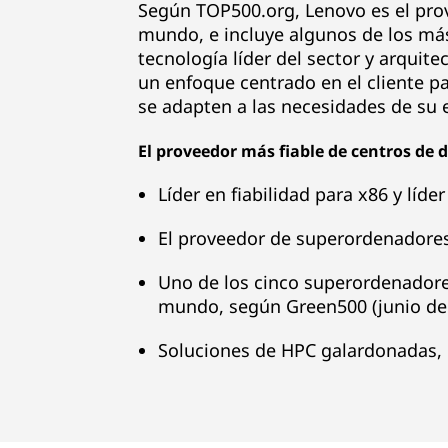
n
Según TOP500.org, Lenovo es el pr
mundo, e incluye algunos de los más
ú
tecnología líder del sector y arqui
un enfoque centrado en el cliente p
m
se adapten a las necesidades de su
e
El proveedor más fiable de centros de d
r
Líder en fiabilidad para x86 y líde
o
El proveedor de superordenador
u
Uno de los cinco superordenadore
n
mundo, según Green500 (junio de
o
Soluciones de HPC galardonadas, 
d
e