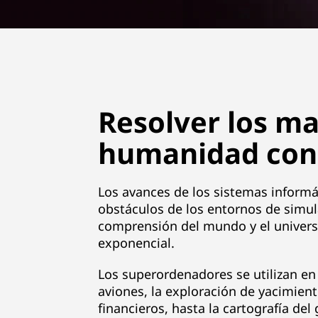
|
P
r
o
Resolver los ma
v
humanidad con 
e
Los avances de los sistemas inform
e
obstáculos de los entornos de simul
comprensión del mundo y el univers
d
exponencial.
o
Los superordenadores se utilizan en
r
aviones, la exploración de yacimient
financieros, hasta la cartografía de