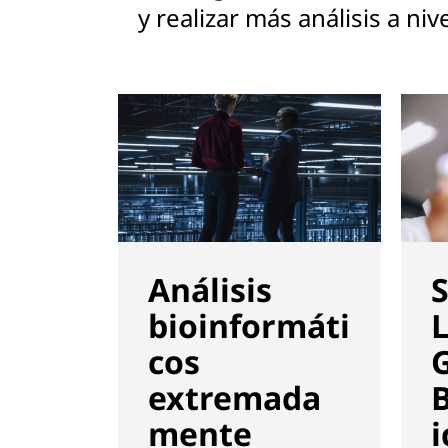
y realizar más análisis a niv
o
e
l
m
u
n
Análisis
S
d
bioinformáti
o
cos
extremada
mente
i