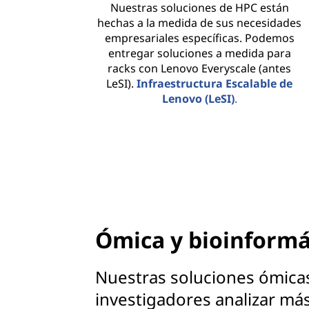
a
Nuestras soluciones de HPC están
hechas a la medida de sus necesidades
d
empresariales específicas. Podemos
entregar soluciones a medida para
o
racks con Lenovo Everyscale (antes
LeSI).
Infraestructura Escalable de
r
Lenovo (LeSI)
.
e
s
e
n
Ómica y bioinformá
t
o
Nuestras soluciones ómicas
investigadores analizar m
d