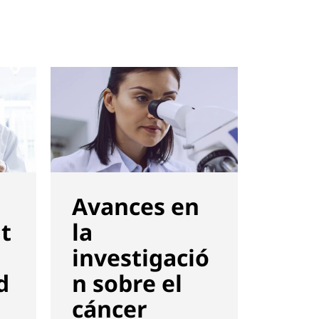
Avances en
Acer
t
la
med
investigació
per
d
n sobre el
da a
cáncer
ciu