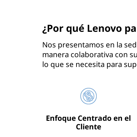
s
u
¿Por qué Lenovo pa
p
Nos presentamos en la sed
e
manera colaborativa con s
r
lo que se necesita para su
o
r
d
e
Enfoque Centrado en el
Cliente
n