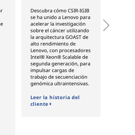
ar
Descubra cómo CSIR-IGIB
Descubr
se ha unido a Lenovo para
empresa
de
acelerar la investigación
Genomic
sobre el cáncer utilizando
las base
la arquitectura GOAST de
personal
alto rendimiento de
Saudí, c
Lenovo, con procesadores
secuenc
Intel® Xeon® Scalable de
vanguard
segunda generación, para
arquite
impulsar cargas de
(Genomi
trabajo de secuenciación
And Scal
genómica ultraintensivas.
Lenovo.
Leer la historia del
Leer la
cliente
cliente