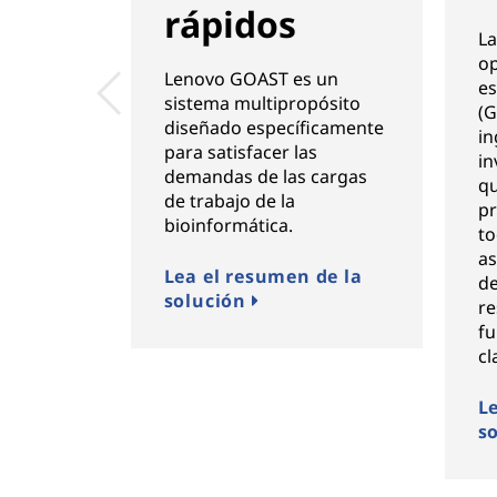
rápidos
La
op
Lenovo GOAST es un
es
sistema multipropósito
(G
diseñado específicamente
in
para satisfacer las
in
demandas de las cargas
qu
de trabajo de la
pr
bioinformática.
to
as
Lea el resumen de la
de
solución
re
fu
cl
L
s