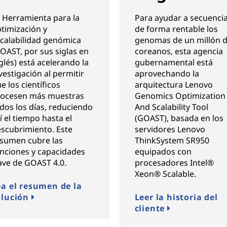
 Herramienta para la
Para ayudar a secuenci
timización y
de forma rentable los
calabilidad genómica
genomas de un millón 
OAST, por sus siglas en
coreanos, esta agencia
glés) está acelerando la
gubernamental está
vestigación al permitir
aprovechando la
e los científicos
arquitectura Lenovo
ocesen más muestras
Genomics Optimization
dos los días, reduciendo
And Scalability Tool
í el tiempo hasta el
(GOAST), basada en los
scubrimiento. Este
servidores Lenovo
sumen cubre las
ThinkSystem SR950
nciones y capacidades
equipados con
ave de GOAST 4.0.
procesadores Intel®
Xeon® Scalable.
ea el resumen de la
olución
Leer la historia del
cliente