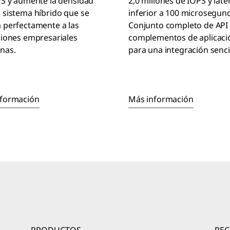
PS y aumente la densidad
2,0 millones de IOPS y late
 sistema híbrido que se
inferior a 100 microsegun
 perfectamente a las
Conjunto completo de API 
ciones empresariales
complementos de aplicaci
nas.
para una integración sencil
nformación
Más información