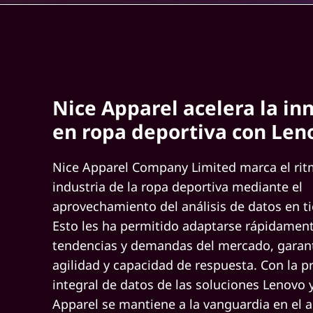
g
e
A
Nice Apparel acelera la in
r
en ropa deportiva con Len
e
a
Nice Apparel Company Limited marca el rit
industria de la ropa deportiva mediante el
N
aprovechamiento del análisis de datos en t
e
Esto les ha permitido adaptarse rápidament
tendencias y demandas del mercado, garan
t
agilidad y capacidad de respuesta. Con la p
w
integral de datos de las soluciones Lenovo
Apparel se mantiene a la vanguardia en el 