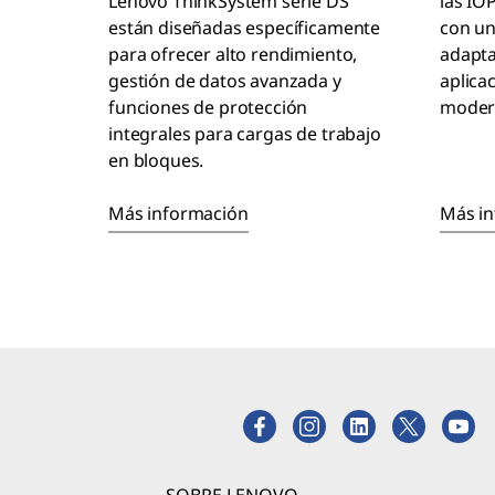
Lenovo ThinkSystem serie DS
las IO
están diseñadas específicamente
con un
para ofrecer alto rendimiento,
adapta
gestión de datos avanzada y
aplica
funciones de protección
moder
integrales para cargas de trabajo
en bloques.
Más información
Más i