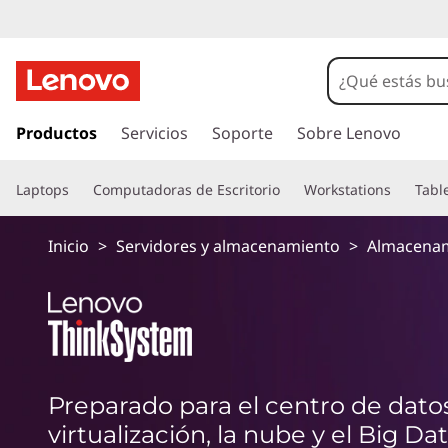
T
h
i
I
r
Productos
Servicios
Soporte
Sobre Lenovo
n
a
l
k
Laptops
Computadoras de Escritorio
Workstations
Tabl
c
o
S
n
Inicio
>
Servidores y almacenamiento
>
Almacena
t
y
e
n
s
i
d
t
o
p
e
Preparado para el centro de datos
r
virtualización, la nube y el Big Da
i