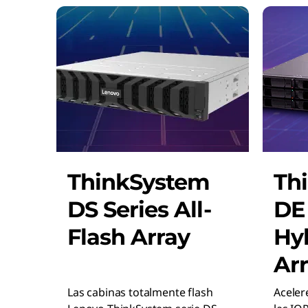
ThinkSystem
Th
DS Series All-
DE 
Flash Array
Hyb
Ar
Las cabinas totalmente flash
Aceler