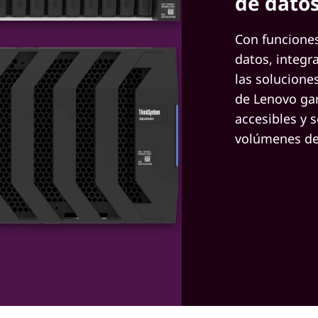
de datos
Con funcione
datos, integr
las solucione
de Lenovo gar
accesibles y 
volúmenes de