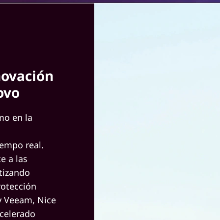
novación
ovo
mo en la
iempo real.
e a las
tizando
rotección
 y Veeam, Nice
acelerado