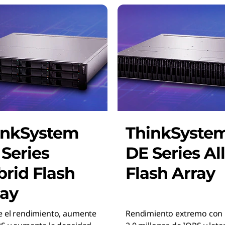
inkSystem
ThinkSyste
Series
DE Series All
rid Flash
Flash Array
ray
e el rendimiento, aumente
Rendimiento extremo con 