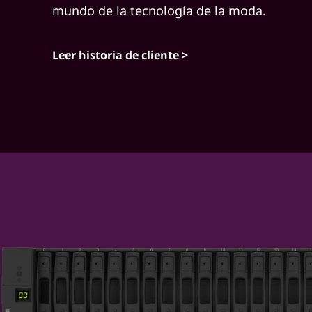
o
mundo de la tecnología de la moda.
r
Leer historia de cliente >
k
s
S
o
l
u
t
i
o