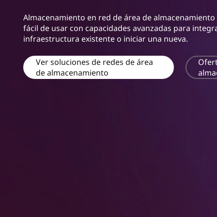
m
n
(
Almacenamiento en red de área de almacenamiento (
c
fácil de usar con capacidades avanzadas para integra
i
S
infraestructura existente o iniciar una nueva.
p
a
A
l
Ver soluciones de redes de área
Ofer
de almacenamiento
alma
N
)
S
t
o
r
a