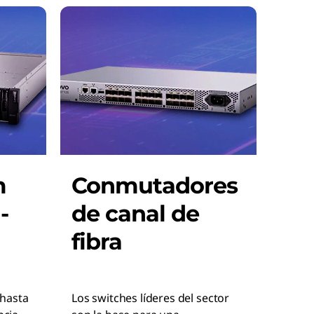
m
Conmutadores
-
de canal de
fibra
hasta
Los switches líderes del sector