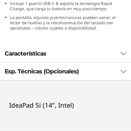
Incluye 1 puerto USB-C & soporta la tecnología Rapid
Charge, que carga tu batería en muy poco tiempo
La pantalla, algunos puertos/ranuras pueden variar; el
lector de huellas y la retroiluminación del teclado son
opcionales – colores sujetos a disponibilidad.
Características
Esp. Técnicas (Opcionales)
Procesador (opcionales)
IdeaPad 5i (14”, Intel)
®
Intel
Core™ i3-1005G1
®
Intel
Core™ i5-1035G1
®
Intel
Core™
Amazon Alexa for your PC