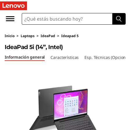
I
d
e
Inicio
>
Laptops
>
IdeaPad
>
Ideapad 5
a
IdeaPad 5i (14”, Intel)
P
Información general
Características
Esp. Técnicas (Opcional
a
d
5
i
(