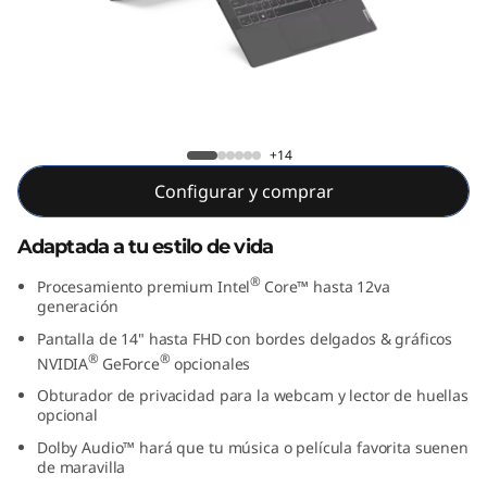
1
4
”
,
IdeaPad 5i (14”, Intel)
+14
I
Configurar y comprar
n
Adaptada a tu estilo de vida
t
®
Procesamiento premium Intel
Core™ hasta 12va
generación
e
Pantalla de 14" hasta FHD con bordes delgados & gráficos
®
®
NVIDIA
GeForce
opcionales
l
Obturador de privacidad para la webcam y lector de huellas
)
opcional
Dolby Audio™ hará que tu música o película favorita suenen
de maravilla