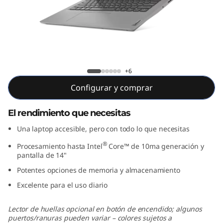
1
4
"
,
IdeaPad 3i (14", Intel)
+6
I
Configurar y comprar
n
El rendimiento que necesitas
t
Una laptop accesible, pero con todo lo que necesitas
®
e
Procesamiento hasta Intel
Core™ de 10ma generación y
pantalla de 14"
l
Potentes opciones de memoria y almacenamiento
Excelente para el uso diario
)
Lector de huellas opcional en botón de encendido; algunos
puertos/ranuras pueden variar – colores sujetos a