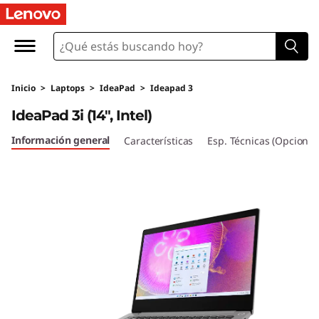
I
d
e
Inicio
>
Laptops
>
IdeaPad
>
Ideapad 3
a
IdeaPad 3i (14", Intel)
P
Información general
Características
Esp. Técnicas (Opcional
a
d
3
i
(