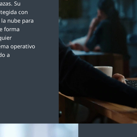
azas. Su
otegida con
 la nube para
de forma
quier
tema operativo
do a