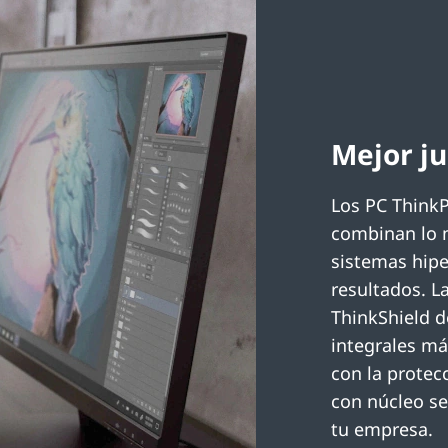
Mejor ju
Los PC Think
combinan lo m
sistemas hip
resultados. L
ThinkShield d
integrales m
con la protec
con núcleo se
tu empresa.