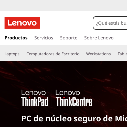
I
r
Productos
Servicios
Soporte
Sobre Lenovo
a
l
Laptops
Computadoras de Escritorio
Workstations
Tabl
c
o
n
t
e
n
i
d
o
p
PC de núcleo seguro de Mi
r
i