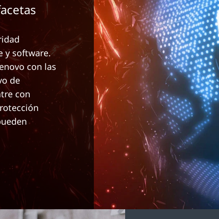
facetas
ridad
 y software.
Lenovo con las
vo de
tre con
rotección
 pueden