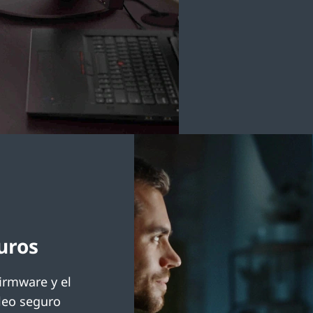
uros
irmware y el
leo seguro