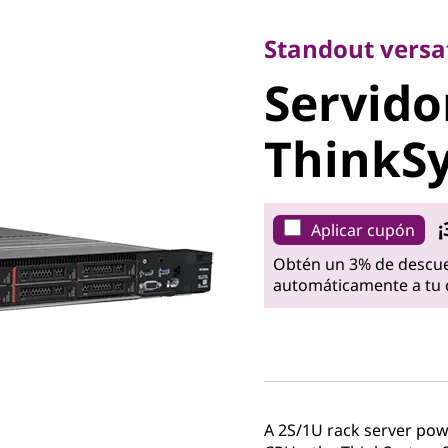
Standout versatili
Servidor
Standout versat
Servido
ThinkSy
ThinkS
¡
Aplicar cupón
Obtén un 3% de descue
automáticamente a tu c
A 2S/1U rack server po