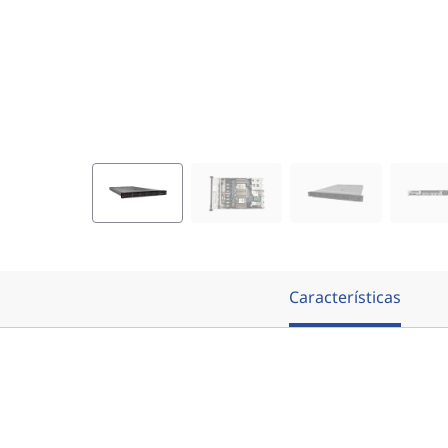
e
r
v
e
r
Características