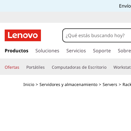
T
Envío
h
i
n
I
r
Productos
Soluciones
Servicios
Soporte
Sobre
k
a
l
S
Ofertas
Portátiles
Computadoras de Escritorio
Workstat
c
o
y
n
Inicio
>
Servidores y almacenamiento
>
Servers
>
Rac
t
s
e
n
t
i
d
e
o
p