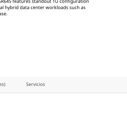
SR645 features standout 1U configuration
tical hybrid data center workloads such as
ase.
es)
Servicios