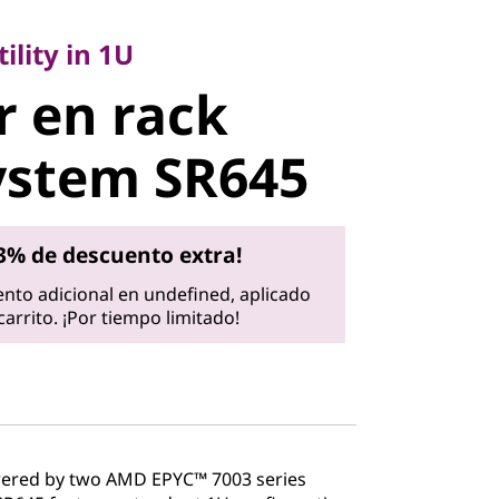
ty in 1U
 en rack
ility in 1U
r en rack
stem SR645
ystem SR645
3% de descuento extra!
nto adicional en undefined, aplicado
arrito. ¡Por tiempo limitado!
wered by two AMD EPYC™ 7003 series