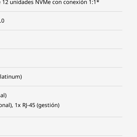
de 12 unidades NVMe con conexión 1:1*
.0
latinum)
nal)
nal), 1x RJ-45 (gestión)