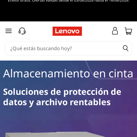
Envíos Gratis. Ofertas válidas desde el 03/08/2026 hasta el 16/08/2026.
T
a
p
Ir al contenido principal
e
S
e
Almacenamiento en cinta
r
Soluciones de protección de
v
datos y archivo rentables
e
r