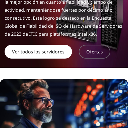
d
la mejor opción en cuanto a fiabilidad y tiempo de
actividad, manteniéndose fuertes por décimo año
e
consecutivo. Este logro se destacó en la Encuesta
c
Global de Fiabilidad del SO de Hardware de Servidores
de 2023 de ITIC para plataformas Intel x86.
e
n
Ver todos los servidores
Ofertas
t
r
o
s
d
e