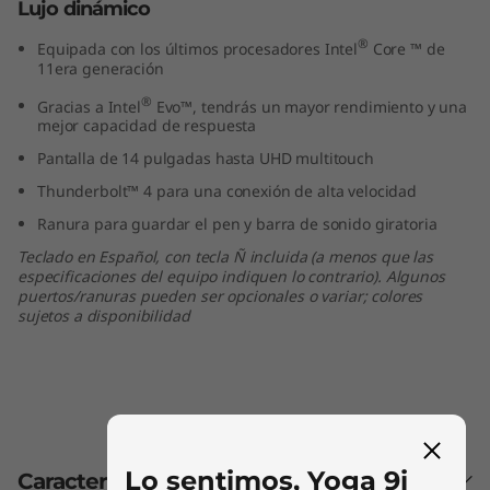
Lujo dinámico
®
Equipada con los últimos procesadores Intel
Core ™ de
11era generación
®
Gracias a Intel
Evo™, tendrás un mayor rendimiento y una
mejor capacidad de respuesta
Pantalla de 14 pulgadas hasta UHD multitouch
Thunderbolt™ 4 para una conexión de alta velocidad
Ranura para guardar el pen y barra de sonido giratoria
Teclado en Español, con tecla Ñ incluida (a menos que las
especificaciones del equipo indiquen lo contrario). Algunos
puertos/ranuras pueden ser opcionales o variar; colores
sujetos a disponibilidad
Lo sentimos, Yoga 9i
Características