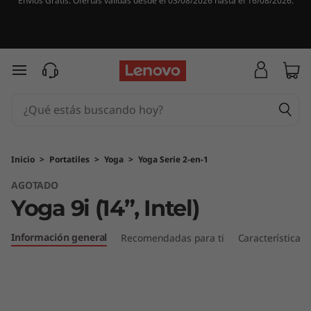
Envíos Gratis. Ofertas válidas desde el 03/08/2026 hasta el 16/08/2026.
Y
o
g
Ir al contenido principal
a
9
i
Inicio
>
Portatiles
>
Yoga
>
Yoga Serie 2-en-1
AGOTADO
(
Yoga 9i (14”, Intel)
1
Información general
Recomendadas para ti
Características
4
”