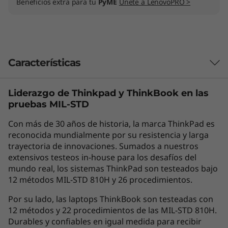
Beneficios extra para tu
PyME
Únete a LenovoPRO >
Características
Liderazgo de Thinkpad y
ThinkBook
en las
Las características de cada producto pueden
pruebas MIL-STD
variar según el país de adquisición del mismo,
por lo que la siguiente descripción no debe ser
Con más de 30 años de historia, la marca ThinkPad es
interpretada como un compromiso
reconocida mundialmente por su resistencia y larga
contractual. Te invitamos a revisar las
trayectoria de innovaciones. Sumados a nuestros
extensivos testeos in-house para los desafíos del
características específicas para cada producto
mundo real, los sistemas ThinkPad son testeados bajo
antes de realizar la compra online en la sección
12 métodos MIL-STD 810H y 26 procedimientos.
'Ver Modelos' de esta misma página, o con un
asesor de ventas si es en una tienda física.
Por su lado, las laptops ThinkBook son testeadas con
12 métodos y 22 procedimientos de las MIL-STD 810H.
Durables y confiables en igual medida para recibir