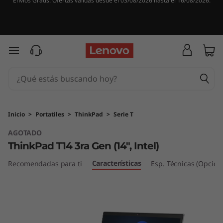
Envíos Gratis. Ofertas válidas desde el 03/08/2026 hasta el 16/08/2026.
T
h
i
Ir al contenido principal
n
k
P
Inicio
>
Portatiles
>
ThinkPad
>
Serie T
AGOTADO
a
ThinkPad T14 3ra Gen (14", Intel)
d
Características
Recomendadas para ti
Esp. Técnicas (Opcion
T
1