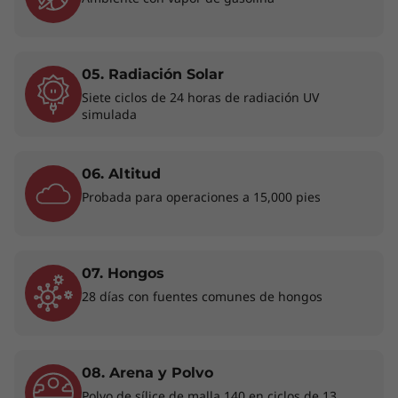
05. Radiación Solar
Siete ciclos de 24 horas de radiación UV
simulada
06. Altitud
Probada para operaciones a 15,000 pies
07. Hongos
28 días con fuentes comunes de hongos
Teclado retroiluminado opcional y algunos puertos/ranuras pueden ser
opcionales o variar - colores sujetos a disponibilidad.
08. Arena y Polvo
Hábitos saludables para un mundo digital
Polvo de sílice de malla 140 en ciclos de 13