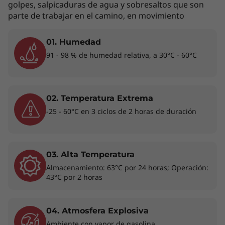
golpes, salpicaduras de agua y sobresaltos que son
Los accesorios exhibidos no están incluidos
parte de trabajar en el camino, en movimiento
01. Humedad
Trabaja en cualquier lugar y a cualquier
91 - 98 % de humedad relativa, a 30°C - 60°C
hora
La ThinkPad T14 3ra generación está diseñado
para ofrecer rendimiento. Equipado con hasta
02. Temperatura Extrema
®
®
Intel vPro
con procesadores Intel
Core™ i7
-25 - 60°C en 3 ciclos de 2 horas de duración
®
vPro
de 12va generación, realiza cualquier
tarea. Con almacenamiento y memoria de
última generación, además de impresionantes
tarjetas gráficas independientes opcionales,
03. Alta Temperatura
®
®
e
®
Almacenamiento: 63°C por 24 horas; Operación:
incluido Intel
Iris
X
y NVIDIA
GeForce
43°C por 2 horas
RTX™, esta laptop puede llevar tu
productividad y creatividad a nuevos niveles,
donde te lleve la vida.
04. Atmosfera Explosiva
Ambiente con vapor de gasolina