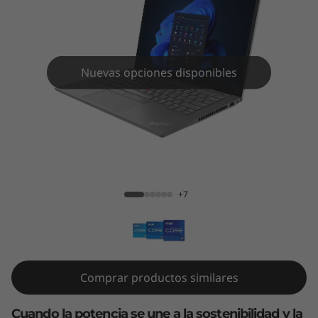
4
3
r
Nuevas opciones disponibles
a
G
e
ThinkPad T14 3ra Gen (14", Intel)
n
+7
(
1
4
Comprar productos similares
"
Cuando la potencia se une a la sostenibilidad y la