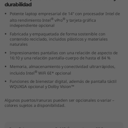
durabilidad
,
Potente laptop empresarial de 14" con procesador Intel de
I
®
®
alto rendimiento Intel
vPro
y tarjeta gráfica
independiente opcional
n
Fabricada y empaquetada de forma sostenible con
contenido reciclado, incluidos plásticos y materiales
t
naturales
Impresionantes pantallas con una relación de aspecto de
e
16:10 y una relación pantalla-cuerpo de hasta el 84 %
l
Memoria, almacenamiento y conectividad ultrarrápidos,
®
incluido Intel
WiFi 6E* opcional
)
Funciones de bienestar digital, además de pantalla táctil
WQUXGA opcional y Dolby Vision™
Algunos puertos/ranuras pueden ser opcionales o variar –
colores sujetos a disponibilidad.