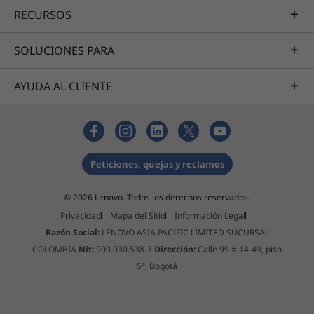
Dimensiones (alto × ancho × profundidad)
realistas y las funciones de IA más avanzadas.
RECURSOS
21,8-25,9 mm x 359,6 mm x 266,4 mm
SOLUCIONES PARA
Peso
A partir de 2,40 kg
AYUDA AL CLIENTE
Color (sujetos a disponibilidad)
Onyx Grey
Glacier White
Peticiones, quejas y reclamos
Conectividad (opcionales)
© 2026 Lenovo. Todos los derechos reservados.
Hasta WiFi 6 (802.11 ax)
Privacidad
Mapa del Sitio
Información Legal
®
A partir de Bluetooth
5.0
Razón Social:
LENOVO ASIA PACIFIC LIMITED SUCURSAL
COLOMBIA
Nit:
900.030.538-3
Dirección:
Calle 99 # 14-49, piso
Puertos y ranuras (pueden ser opcionales o
5°, Bogotá
variar)
Algunos puertos/ranuras pueden ser opcionales o variar; colores sujetos a
Lateral izquierdo:
disponibilidad – imágenes ilustrativas.