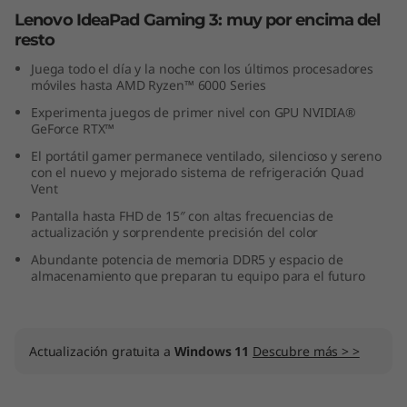
m
Lenovo IdeaPad Gaming 3: muy por encima del
resto
a
Juega todo el día y la noche con los últimos procesadores
móviles hasta AMD Ryzen™ 6000 Series
G
Experimenta juegos de primer nivel con GPU NVIDIA®
GeForce RTX™
e
El portátil gamer permanece ventilado, silencioso y sereno
n
con el nuevo y mejorado sistema de refrigeración Quad
Vent
(
Pantalla hasta FHD de 15″ con altas frecuencias de
actualización y sorprendente precisión del color
1
Abundante potencia de memoria DDR5 y espacio de
almacenamiento que preparan tu equipo para el futuro
5
”
Actualización gratuita a
Windows 11
Descubre más > >
,