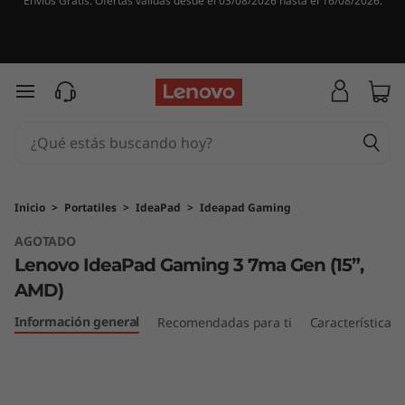
Envíos Gratis. Ofertas válidas desde el 03/08/2026 hasta el 16/08/2026.
L
e
n
Ir al contenido principal
o
v
o
Inicio
>
Portatiles
>
IdeaPad
>
Ideapad Gaming
AGOTADO
I
Lenovo IdeaPad Gaming 3 7ma Gen (15”,
d
AMD)
e
Información general
Recomendadas para ti
Características
a