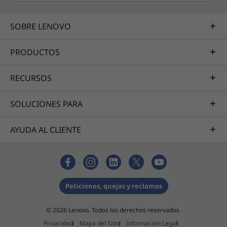
SOBRE LENOVO
PRODUCTOS
RECURSOS
SOLUCIONES PARA
AYUDA AL CLIENTE
Potencia gráfica avanzada con AMD
Radeon
La IdeaPad 320 ofrece una amplia variedad de
Peticiones, quejas y reclamos
opciones de gráficos, entre las que se incluye
la potente tarjeta gráfica AMD Radeon™ 530
© 2026 Lenovo. Todos los derechos reservados.
(estas características varían de acuerdo al
equipo, revisa la configuración de tu equipo
Privacidad
Mapa del Sitio
Información Legal