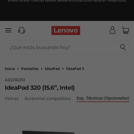
Envíos Gratis. Ofertas válidas desde el 03/08/2026 hasta el 16/08/2026.
I
d
e
Ir al contenido principal
a
P
a
Inicio
>
Portatiles
>
IdeaPad
>
IdeaPad 3
AGOTADO
d
IdeaPad 320 (15.6”, Intel)
3
Esp. Técnicas (Opcionales)
terísticas
Accesorios compatibles
2
0