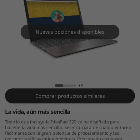
(
1
5
Nuevas opciones disponibles
.
6
”
IdeaPad 320 (15.6”, Intel)
,
+9
I
Comprar productos similares
n
La vida, aún más sencilla
t
Todo lo que incluye la IdeaPad 320 se ha diseñado para
hacerte la vida más sencilla. Se encargará de cualquier tarea
e
fácilmente con la gran potencia de procesamiento y las
opciones gráficas independientes. Precargado con hasta