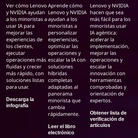
Ver cómo Lenovo
Aprende cómo
Lenovo y NVIDIA
y NVIDIA ayudan
Lenovo y NVIDIA
hacen que sea
a los minoristas a
ayudan a los
más fácil para los
usar IA para
minoristas a
minoristas usar
mejorar las
personalizar
IA agéntica:
experiencias de
experiencias,
acelerar la
los clientes,
optimizar las
implementación,
ejecutar
operaciones y
mejorar las
operaciones más
escalar la IA con
operaciones y
fluidas y crecer
soluciones
escalar la
más rápido, con
híbridas
innovación con
soluciones listas
completas
herramientas
para usar.
adaptadas al
comprobadas y
panorama
orientación de
Descarga la
minorista que
expertos.
infografía
cambia
Obtener lista de
rápidamente.
verificación de
artículos
Leer el libro
electrónico