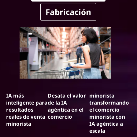
Fabricación
IA más
Desata el valor
minorista
inteligente para
de la IA
transformando
resultados
agéntica en el
el comercio
reales de venta
comercio
minorista con
minorista
IA agéntica a
escala