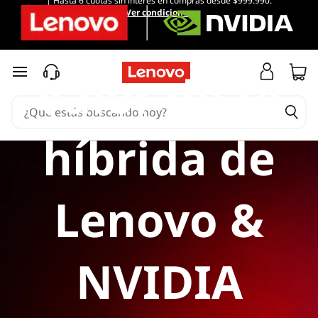
| Hasta 6 cuotas sin interés en compras desde $999.990.
Ver condiciones
Valor de IA
Ir al contenido principal
híbrida de
Lenovo &
NVIDIA