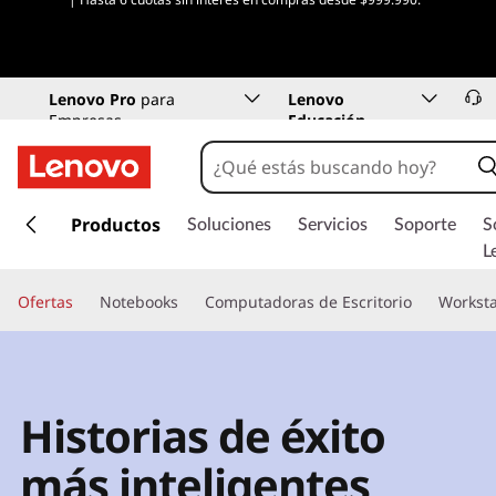
Ver condiciones
Lenovo Pro
para
Lenovo
Empresas
Educación
I
r
Productos
Soluciones
Servicios
Soporte
S
a
L
l
c
Ofertas
Notebooks
Computadoras de Escritorio
Worksta
o
n
t
e
Historias de éxito
n
i
más inteligentes
d
o