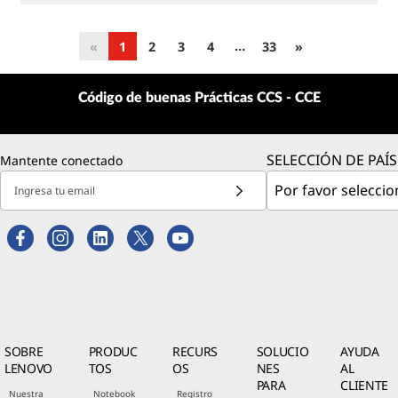
…
«
1
2
3
4
33
»
Código de buenas Prácticas CCS - CCE
SELECCIÓN DE PAÍS
Mantente conectado
Ingresa tu email
SOBRE
PRODUC
RECURS
SOLUCIO
AYUDA
LENOVO
TOS
OS
NES
AL
PARA
CLIENTE
Nuestra
Notebook
Registro