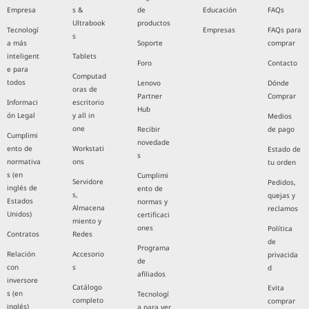
Empresa
s &
de
Educación
FAQs
Ultrabook
productos
Tecnologí
Empresas
FAQs para
s
a más
Soporte
comprar
inteligent
Tablets
Foro
Contacto
e para
Computad
todos
Lenovo
Dónde
oras de
Partner
Comprar
Informaci
escritorio
Hub
ón Legal
y all in
Medios
one
Recibir
de pago
Cumplimi
novedade
ento de
Workstati
Estado de
s
normativa
ons
tu orden
s (en
Cumplimi
Servidore
Pedidos,
inglés de
ento de
s,
quejas y
Estados
normas y
Almacena
reclamos
Unidos)
certificaci
miento y
ones
Política
Contratos
Redes
de
Programa
Relación
Accesorio
privacida
de
con
s
d
afiliados
inversore
Catálogo
Evita
s (en
Tecnologí
completo
comprar
inglés)
a para ver