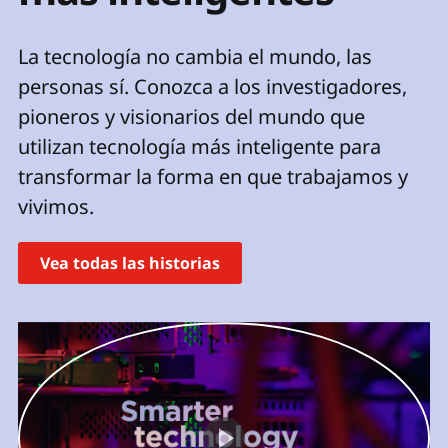
p
r
La tecnología no cambia el mundo, las
i
personas sí. Conozca a los investigadores,
n
c
pioneros y visionarios del mundo que
i
utilizan tecnología más inteligente para
p
a
transformar la forma en que trabajamos y
l
vivimos.
Vea todas las historias