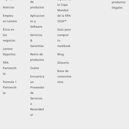
de
productos
la Copa
Noticias
productos
ilegales
Mundial
Empleo
Aplicacion
de la FIFA
en Lenovo
es y
2026™
Software
Ética en
Guía para
los
Servicios
comprar
negocios
&
tu
Garantías
notebook
Lenovo
Deportes
Retiro de
Blog
productos
FIFA
Glosario
Partnersh
Outlet
Base de
ip
Encuentra
conocimie
Formula 1
un
ntos
Partnersh
Proveedor
ip
de
Servicios
o
Revended
or