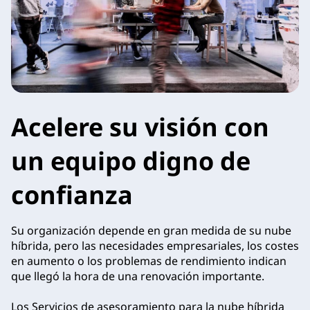
n
t
o
p
Acelere su visión con
a
un equipo digno de
r
confianza
a
n
Su organización depende en gran medida de su nube
híbrida, pero las necesidades empresariales, los costes
u
en aumento o los problemas de rendimiento indican
que llegó la hora de una renovación importante.
b
Los Servicios de asesoramiento para la nube híbrida