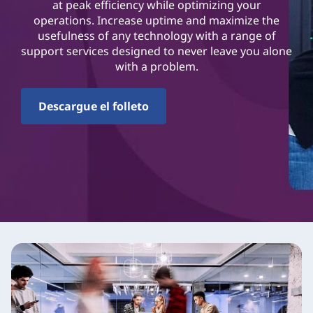
e
at peak efficiency while optimizing your
operations. Increase uptime and maximize the
a
usefulness of any technology with a range of
support services designed to never leave you alone
s
with a problem.
e
Descargue el folleto
s
o
r
a
m
i
e