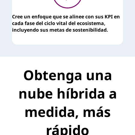
Cree un enfoque que se alinee con sus KPI en
R
cada fase del ciclo vital del ecosistema,
e
incluyendo sus metas de sostenibilidad.
e
q
Obtenga una
nube híbrida a
medida, más
rápido