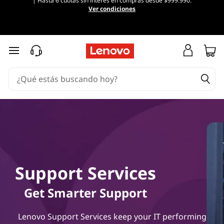
| Hasta 6 cuotas sin interés en compras desde $999.990.
S
Ver condiciones
e
r
Ir al contenido principal
v
i
c
i
o
Support Services
s
Get Smarter Support
d
Lenovo Support Services keep your IT performing