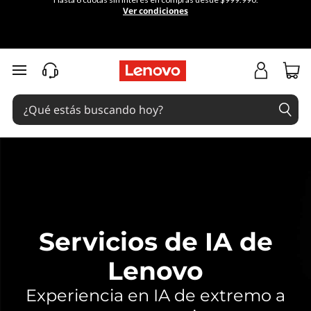
S
Ver condiciones
e
r
Ir al contenido principal
v
i
c
i
o
Servicios de IA de
s
Lenovo
d
Experiencia en IA de extremo a