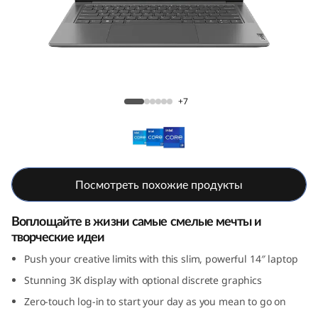
a
P
r
o
Ноутбук Yoga Pro 7i (8th Gen, 14, Intel)
+7
7
i
(
Посмотреть похожие продукты
8
Воплощайте в жизни самые смелые мечты и
творческие идеи
t
Push your creative limits with this slim, powerful 14″ laptop
h
Stunning 3K display with optional discrete graphics
G
Zero-touch log-in to start your day as you mean to go on