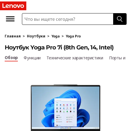
Н
о
у
Главная
>
Ноутбуки
>
Yoga
>
Yoga Pro
т
Ноутбук Yoga Pro 7i (8th Gen, 14, Intel)
б
Обзор
Функции
Технические характеристики
Порты и р
у
к
Y
o
g