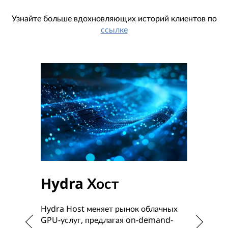
Узнайте больше вдохновляющих историй клиентов по
ссылке
Hydra Хост
Тех
кол
Hydra Host меняет рынок облачных
Com
GPU-услуг, предлагая on-demand-