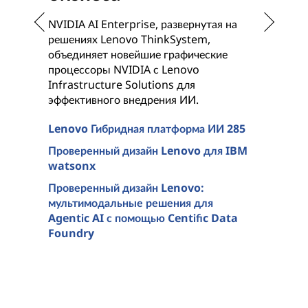
NVIDIA AI Enterprise, развернутая на
решениях Lenovo ThinkSystem,
объединяет новейшие графические
процессоры NVIDIA с Lenovo
Infrastructure Solutions для
эффективного внедрения ИИ.
П
у
Lenovo Гибридная платформа ИИ 285
п
L
Проверенный дизайн Lenovo для IBM
и
watsonx
Проверенный дизайн Lenovo:
L
мультимодальные решения для
п
Agentic AI с помощью Centific Data
П
Foundry
п
и
Р