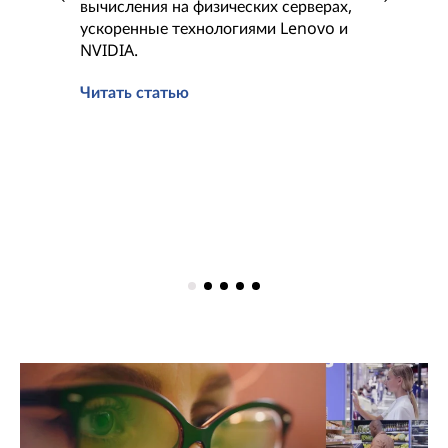
вычисления на физических серверах,
Tech
ускоренные технологиями Lenovo и
NVIDIA.
Исполь
Читать статью
для обу
повыша
энергоэ
затраты
доступн
проекти
Читать