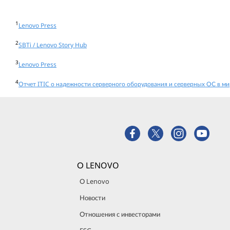
1
Lenovo Press
2
SBTi / Lenovo Story Hub
3
Lenovo Press
4
Отчет ITIC о надежности серверного оборудования и серверных ОС в ми
О LENOVO
О Lenovo
Новости
Отношения с инвесторами