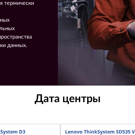
я термически
пных
ельных
пространства
ки данных.
Дата центры
kSystem D3
Lenovo ThinkSystem SD535 V