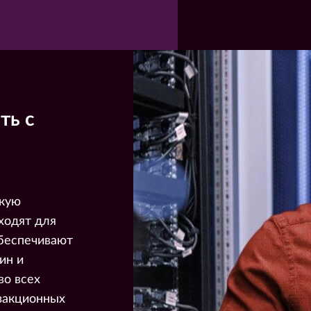
ть с
окую
ходят для
обеспечивают
ин и
во всех
закционных