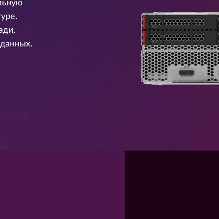
льную
уре.
ади,
 данных.