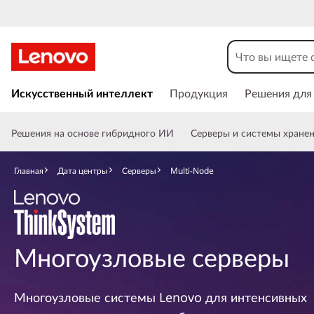
M
u
l
П
е
Искусственный интеллект
Продукция
Решения для
t
р
е
i
Решения на основе гибридного ИИ
Серверы и системы хране
й
т
-
и
Главная
Дата центры
Серверы
Multi-Node
к
N
о
с
o
н
о
Многоузловые серверы
d
в
н
e
о
Многоузловые системы Lenovo для интенсивных
м