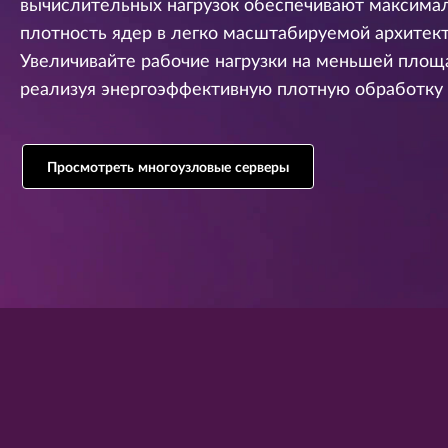
S
вычислительных нагрузок обеспечивают максима
у
плотность ядер в легко масштабируемой архитект
e
к
о
Увеличивайте рабочие нагрузки на меньшей площ
r
н
реализуя энергоэффективную плотную обработку
т
v
е
н
e
Просмотреть многоузловые серверы
т
у
r
s