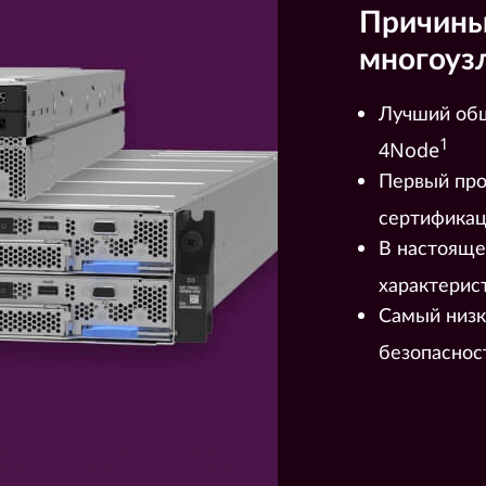
Причины
многоуз
Лучший общ
1
4Node
Первый про
сертификац
В настояще
характерис
Самый низк
безопаснос