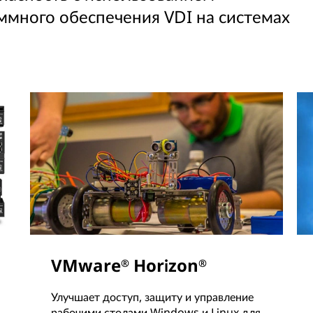
ммного обеспечения VDI на системах
VMware
Horizon
®
®
Улучшает доступ, защиту и управление
рабочими столами Windows и Linux для