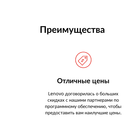
т
р
у
Преимущества
к
т
у
р
Отличные цены
ы
Lenovo договорилась о больших
скидках с нашими партнерами по
программному обеспечению, чтобы
предоставить вам наилучшие цены.