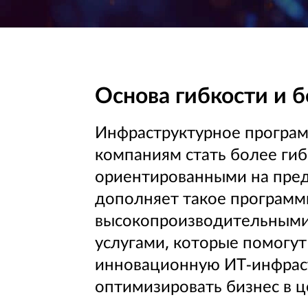
е
И
Т
Основа гибкости и б
-
Инфраструктурное програм
и
компаниям стать более ги
н
ориентированными на пред
ф
дополняет такое програм
высокопроизводительными
р
услугами, которые помогут
а
инновационную ИТ-инфраст
с
оптимизировать бизнес в ц