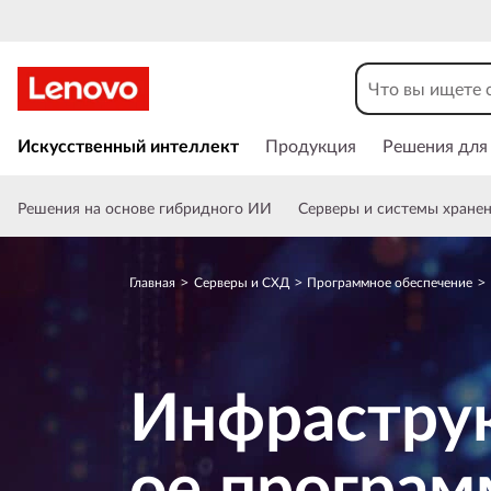
П
р
о
П
е
Искусственный интеллект
Продукция
Решения для
г
р
е
р
Решения на основе гибридного ИИ
Серверы и системы хране
й
т
а
и
Главная
Серверы и СХД
Программное обеспечение
к
м
о
с
м
н
Инфрастру
о
н
в
н
о
ое програм
о
м