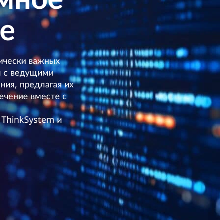
е
ически важных
м с ведущими
ия, предлагая их
ечение вместе с
 ThinkSystem и