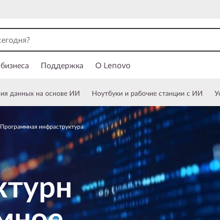
 бизнеса
Поддержка
О Lenovo
ния данных на основе ИИ
Ноутбуки и рабочие станции с ИИ
У
Программная инфраструктура
ктурн
мное