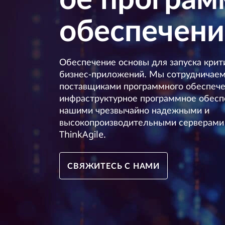
е
у
обеспечени
о
к
о
б
н
т
е
Обеспечение основы для запуска крит
е
бизнес-приложений. Мы сотрудничае
н
с
т
поставщиками программного обеспечен
у
инфраструктурное программное обесп
п
нашими чрезвычайно надежными и
высокопроизводительными серверами
е
ThinkAgile.
ч
СВЯЖИТЕСЬ С НАМИ
е
н
и