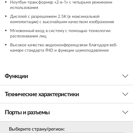
Ноутбук-трансформер «2-в-1» с четырьмя режимами
1
использования
Дисплей с разрешением 2.5K (в максимальной
6
комплектации) с высочайшим качеством изображения
,
Мгновенный вход в систему с помощью технологии
распознавания лиц
I
Высокое качество видеоконференцсвязи благодаря веб-
камере стандарта FHD и функции шумоподавления
n
t
Функции
e
Технические характеристики
Готов к решению любых задач
l
Тонкий и легкий ноутбук Yoga 7i (8th Gen, 16,
)
Порты и разъемы
Intel), оснащенный высокопроизводительным
Процессор
процессором Intel® Core™ 13-го поколения,
позволяет эффективно работать в
Intel® Core™ i7 13-го поколения (в максимальной
Выберите страну/регион: