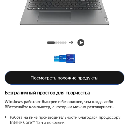
a
7
i
(
Ноутбук Yoga 7i (8th Gen, 16, Intel)
+9
8
t
h
Посмотреть похожие продукты
G
Безграничный простор для творчества
e
Windows работает быстрее и безопаснее, чем когда-либо
ВВстречайте компьютер, с которым можно разговаривать
n
Работа на пике производительности благодаря процессору
,
Intel® Core™ 13-го поколения