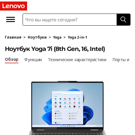
Н
о
у
Главная
>
Ноутбуки
>
Yoga
>
Yoga 2-in-1
т
Ноутбук Yoga 7i (8th Gen, 16, Intel)
б
Обзор
Функции
Технические характеристики
Порты и р
у
к
Y
o
g