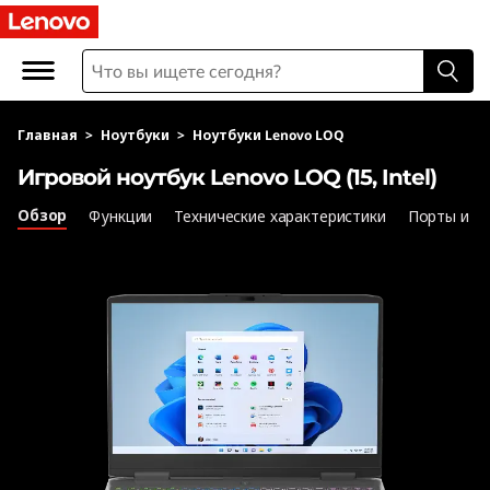
И
г
р
Главная
>
Ноутбуки
>
Ноутбуки Lenovo LOQ
о
Игровой ноутбук Lenovo LOQ (15, Intel)
в
Обзор
Функции
Технические характеристики
Порты и р
о
й
н
о
у