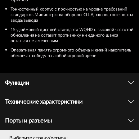
O
Тонкостенный корпус с прочностью на уровне требований
стандартов Министерства обороны США; скоростные порты
Q
ввода/вывода
15-дюймовый дисплей стандарта WQHD с высокой частотой
(
обновления не оставит противнику ни единого шанса
остаться незамеченным
1
Оперативная память огромного объема и емкий накопитель
обеспечат победу на любой игровой арене
5
,
Функции
I
n
Технические характеристики
Процессор Intel® Core™ 13-го поколения.
Запредельная производительность.
t
Порты и разъемы
Новейшая гибридная архитектура Intel® в
ПРОИЗВОДИТЕЛЬНОСТЬ
e
сочетании с передовыми функциями и
технологиями открывает широчайшие
Процессор
Выберите страну/регион: