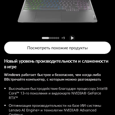
т
б
у
к
Игровой ноутбук Lenovo LOQ (15, Intel)
+9
L
Посмотреть похожие продукты
e
Новый уровень производительности и слаженности
n
в игре
Windows работает быстрее и безопаснее, чем когда-либо
o
ВВстречайте компьютер, с которым можно разговаривать
v
Высочайшее быстродействие благодаря процессору Intel®
Core™ 13-го поколения и видеокарте NVIDIA® GeForce
o
RTX™
Оптимизация производительности на базе ИИ-системы
L
Lenovo AI Engine+ и технологии NVIDIA® Advanced
Optimus