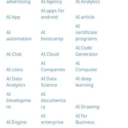
advertising
AI Agency
AI Analytics
AI apps for
AI App
android
AI article
AI
AI
AI
certificate
automation
bootcamp
programs
AI Code
AI Chat
AI Cloud
Generator
AI
AI
AI coins
Companies
Computer
AI Data
AI Data
AI deep
Analytics
Science
learning
AI
AI
Developme
documenta
nt
ry
AI Drawing
AI
AI for
AI Engine
enterprise
Business