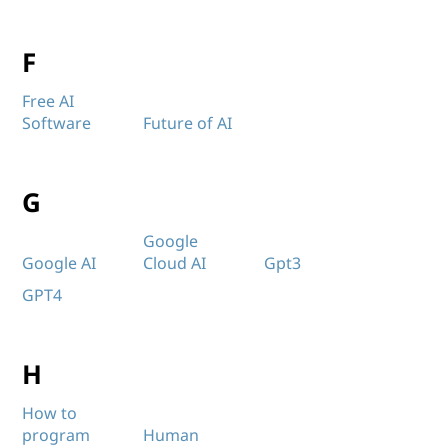
F
Free AI
Software
Future of AI
G
Google
Google AI
Cloud AI
Gpt3
GPT4
H
How to
program
Human