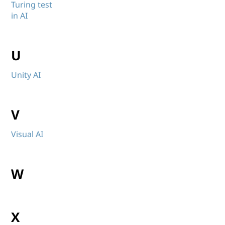
Turing test
in AI
U
Unity AI
V
Visual AI
W
X