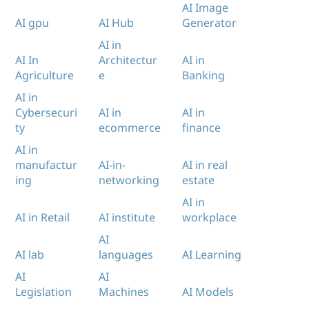
AI Image
AI gpu
AI Hub
Generator
AI in
AI In
Architectur
AI in
Agriculture
e
Banking
AI in
Cybersecuri
AI in
AI in
ty
ecommerce
finance
AI in
manufactur
AI-in-
AI in real
ing
networking
estate
AI in
AI in Retail
AI institute
workplace
AI
AI lab
languages
AI Learning
AI
AI
Legislation
Machines
AI Models