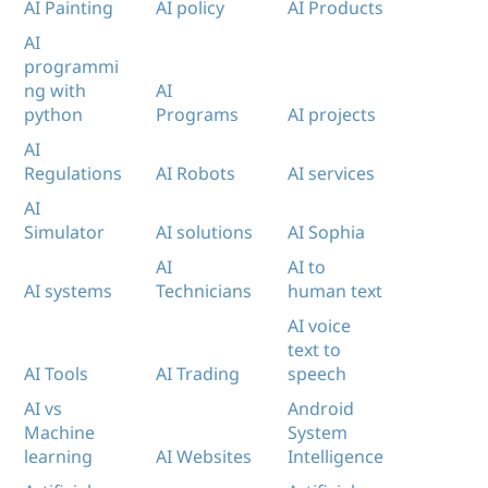
AI Painting
AI policy
AI Products
AI
programmi
ng with
AI
python
Programs
AI projects
AI
Regulations
AI Robots
AI services
AI
Simulator
AI solutions
AI Sophia
AI
AI to
AI systems
Technicians
human text
AI voice
text to
AI Tools
AI Trading
speech
AI vs
Android
Machine
System
learning
AI Websites
Intelligence