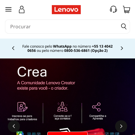
G
saltar para o conteúdo principal
l
o
s
Fale conosco pelo
WhatsApp
no número
+55 13 4042
0656
ou pelo número
0800-536-6861 (Opção 2)
Currently displaying item 2 of
s
á
r
i
o
d