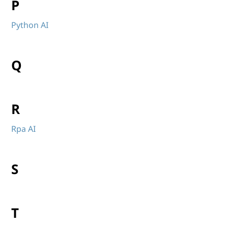
P
Python AI
Q
R
Rpa AI
S
T