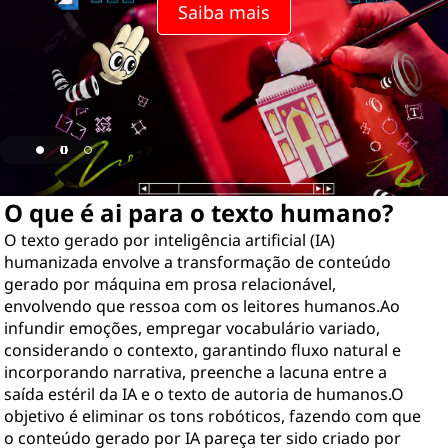
a
Saiba mais
t
e
x
t
O que é ai para o texto humano?
o
O texto gerado por inteligência artificial (IA)
h
humanizada envolve a transformação de conteúdo
gerado por máquina em prosa relacionável,
u
envolvendo que ressoa com os leitores humanos.Ao
infundir emoções, empregar vocabulário variado,
m
considerando o contexto, garantindo fluxo natural e
incorporando narrativa, preenche a lacuna entre a
a
saída estéril da IA e o texto de autoria de humanos.O
objetivo é eliminar os tons robóticos, fazendo com que
n
o conteúdo gerado por IA pareça ter sido criado por