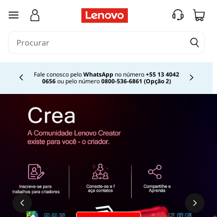
O
saltar para o conteúdo principal
q
u
e
Fale conosco pelo
WhatsApp
no número
+55 13 4042
0656
ou pelo número
0800-536-6861 (Opção 2)
Currently displaying item 2 of 
é
I
A
p
a
r