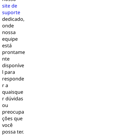
site de
suporte
dedicado,
onde
nossa
equipe
está
prontame
nte
disponíve
l para
responde
r a
quaisque
r dúvidas
ou
preocupa
ções que
você
possa ter.