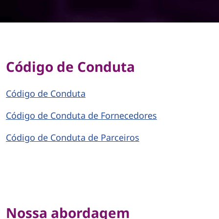
l
i
d
a
Código de Conduta
d
Código de Conduta
e
Código de Conduta de Fornecedores
s
Código de Conduta de Parceiros
o
c
i
a
Nossa abordagem