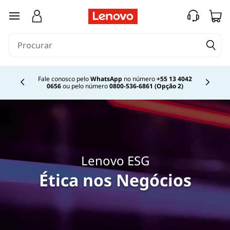
r
saltar para o conteúdo principal
e
s
p
Fale conosco pelo
WhatsApp
no número
+55 13 4042
0656
ou pelo número
0800-536-6861 (Opção 2)
Currently displaying item 2 of
o
n
s
Lenovo ESG
a
Ética nos Negócios
b
i