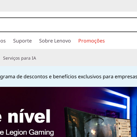
ios
Suporte
Sobre Lenovo
Promoções
Serviços para IA
hatsApp
no número
+55 13 4042 0656
ou pelo número
080
Currently displaying item 2 of