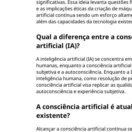
significativas. Essa ideia levanta questões
i
e as implicações éticas da criação de máqu
artificial continua sendo um esforço altam
c
além das capacidades da tecnologia existe
i
Qual a diferença entre a consc
a
artificial (IA)?
l
A inteligência artificial (IA) se concentra 
humanas, enquanto a consciência artificial
?
subjetiva e a autoconsciência. Enquanto a I
inteligência humana, como resolução de 
consciência artificial visa replicar as qual
autoconsciência e experiência subjetiva.
A consciência artificial é at
existente?
Alcançar a consciência artificial continua