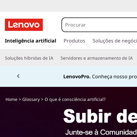
O
q
u
s
a
Inteligência artificial
Produtos
Soluções de negóc
e
l
t
é
Soluções híbridas de IA
Servidores e armazenamento de IA
a
r
c
p
Fale conosco pelo
W
a
o
r
a
n
Home
>
Glossary
> O que é consciência artificial?
o
c
s
o
n
c
t
e