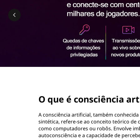
i
ú
ê
d
o
n
p
r
c
i
n
i
c
i
a
p
a
a
l
page hero 2/3
r
O que é consciência arti
t
A consciência artificial, também conhecid
i
sintética, refere-se ao conceito teórico de 
como computadores ou robôs. Envolve imbu
f
autoconsciência e a capacidade de perceb