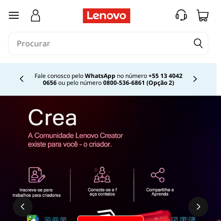
saltar para o conteúdo principal
Fale conosco pelo
WhatsApp
no número
+55 13 4042
0656
ou pelo número
0800-536-6861 (Opção 2)
Currently displaying item 2 of 