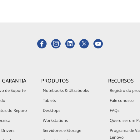
E GARANTIA
PRODUTOS
RECURSOS
vo de Suporte
Notebooks & Ultrabooks
Registro do pro
ido
Tablets
Fale conosco
atus do Reparo
Desktops
FAQs
écnica
Workstations
Quero ser um Pa
 Drivers
Servidores e Storage
Programa de V
Lenovo