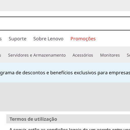
s
Suporte
Sobre Lenovo
Promoções
s
Servidores e Armazenamento
Acessórios
Monitores
S
hatsApp
no número
+55 13 4042 0656
ou pelo número
080
Currently displaying item 2 of
Termos de utilização