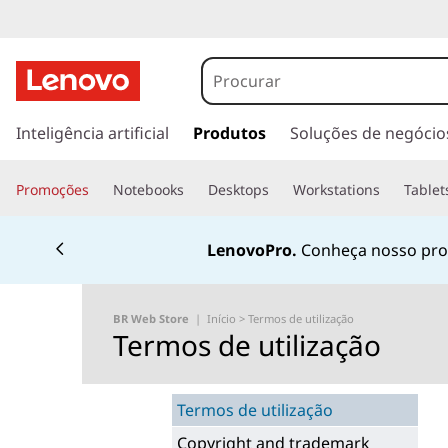
T
e
r
s
a
Inteligência artificial
Produtos
Soluções de negócio
m
l
t
o
Promoções
Notebooks
Desktops
Workstations
Tablet
a
r
s
p
Fale conosco pelo
W
a
d
r
a
e
BR Web Store
|
Início
>
Termos de utilização
o
Termos de utilização
c
u
o
n
t
Termos de utilização
t
e
Copyright and trademark