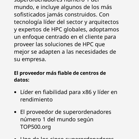
n
mundo, e incluye algunos de los más
ú
sofisticados jamás construidos. Con
tecnología líder del sector y arquitectos
m
y expertos de HPC globales, adoptamos
un enfoque centrado en el cliente para
e
proveer las soluciones de HPC que
mejor se adapten a las necesidades de
r
su empresa.
o
El proveedor más fiable de centros de
datos:
u
Líder en fiabilidad para x86 y líder en
n
rendimiento
o
El proveedor de superordenadores
número 1 del mundo según
d
TOP500.org
e