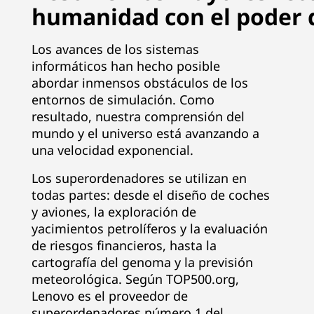
humanidad con el poder 
|
P
Los avances de los sistemas
informáticos han hecho posible
r
abordar inmensos obstáculos de los
entornos de simulación. Como
o
resultado, nuestra comprensión del
mundo y el universo está avanzando a
v
una velocidad exponencial.
e
Los superordenadores se utilizan en
e
todas partes: desde el diseño de coches
y aviones, la exploración de
d
yacimientos petrolíferos y la evaluación
de riesgos financieros, hasta la
o
cartografía del genoma y la previsión
meteorológica. Según TOP500.org,
r
Lenovo es el proveedor de
superordenadores número 1 del