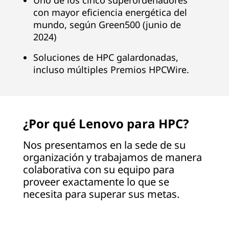
Uno de los cinco superordenadores
con mayor eficiencia energética del
s
mundo, según Green500 (junio de
u
2024)
p
Soluciones de HPC galardonadas,
incluso múltiples Premios HPCWire.
e
r
¿Por qué Lenovo para HPC?
o
Nos presentamos en la sede de su
r
organización y trabajamos de manera
d
colaborativa con su equipo para
proveer exactamente lo que se
e
necesita para superar sus metas.
n