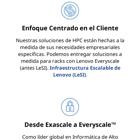
a
d
Enfoque Centrado en el Cliente
o
Nuestras soluciones de HPC están hechas a la
r
medida de sus necesidades empresariales
específicas. Podemos entregar soluciones a
e
medida para racks con Lenovo Everyscale
(antes LeSI).
Infraestructura Escalable de
s
Lenovo (LeSI)
.
e
n
t
o
Desde Exascale a Everyscale™
d
Como líder global en Informática de Alto