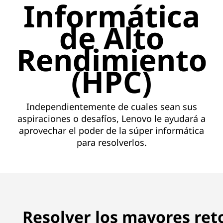
H
Informática
P
de Alto
C
Rendimiento
d
(HPC)
e
L
Independientemente de cuales sean sus
aspiraciones o desafíos, Lenovo le ayudará a
e
aprovechar el poder de la súper informática
para resolverlos.
n
o
v
o
Resolver los mayores reto