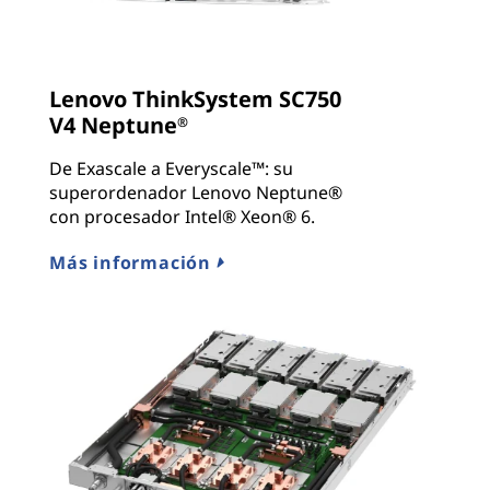
Lenovo ThinkSystem SC750
V4 Neptune
®
De Exascale a Everyscale™: su
superordenador Lenovo Neptune®
con procesador Intel® Xeon® 6.
Más información