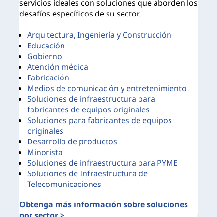
servicios ideales con soluciones que aborden los
sol
desafíos específicos de su sector.
emp
Arquitectura, Ingeniería y Construcción
R
Educación
C
Gobierno
Atención médica
B
Fabricación
A
Medios de comunicación y entretenimiento
Soluciones de infraestructura para
fabricantes de equipos originales
I
Soluciones para fabricantes de equipos
originales
Desarrollo de productos
Má
Minorista
Soluciones de infraestructura para PYME
Soluciones de Infraestructura de
Telecomunicaciones
Obtenga más información sobre soluciones
por sector >