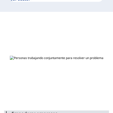
Por qué Lenovo
Descubra cómo hacemos realidad nuestra visión de
una tecnología más inteligente para todos a través de
productos, soluciones, software y servicios que las
personas, comunidades, empresas y poblaciones
enteras necesitan para desarrollar todo su potencial.