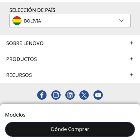
Más información
SELECCIÓN DE PAÍS
BOLIVIA
Servicios de Implementación
Acelere su tiempo de llegada a la productividad. Le
ayudaremos a simplificar la implementación de nuevas
SOBRE LENOVO
tecnologías para que pueda concentrarse en su
empresa.
PRODUCTOS
Más información
RECURSOS
Servicios de Asistencia
Proteja su inversión en TI. Nuestros expertos están
listos para ayudar, en todo el mundo y durante todo el
© 2026 Lenovo. Todos los derechos reservados.
Modelos
día: 24/7/365.
Privacidad
Mapa del Sitio
Más información
Dónde Comprar