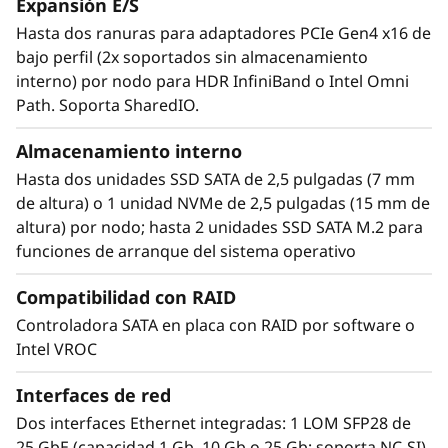
ofrecen mayor rendimiento y densidad en un
Expansión E/S
sistema silencioso y de bajo consumo.
Hasta dos ranuras para adaptadores PCIe Gen4 x16 de
bajo perfil (2x soportados sin almacenamiento
interno) por nodo para HDR InfiniBand o Intel Omni
Path. Soporta SharedIO.
Almacenamiento interno
Hasta dos unidades SSD SATA de 2,5 pulgadas (7 mm
de altura) o 1 unidad NVMe de 2,5 pulgadas (15 mm de
altura) por nodo; hasta 2 unidades SSD SATA M.2 para
funciones de arranque del sistema operativo
Compatibilidad con RAID
Controladora SATA en placa con RAID por software o
Intel VROC
Greater performance, density
Interfaces de red
El ThinkSystem SD650 V2 cuenta con CPU de
Dos interfaces Ethernet integradas: 1 LOM SFP28 de
®
®
doble procesador Intel
Xeon
Platinum.
25 GbE (capacidad 1 Gb, 10 Gb o 25 Gb; soporta NC-SI)