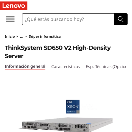
T
h
i
Inicio
>
...
>
Súper informática
n
ThinkSystem SD650 V2 High-Density
k
Server
S
Información general
Características
Esp. Técnicas (Opcional
y
s
t
e