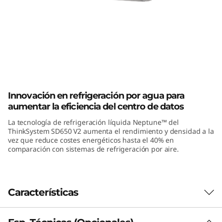
m
S
D
6
ThinkSystem SD650 V2 High-Density
5
Server
Innovación en refrigeración por agua para
0
aumentar la eficiencia del centro de datos
La tecnología de refrigeración líquida Neptune™ del
V
ThinkSystem SD650 V2 aumenta el rendimiento y densidad a la
vez que reduce costes energéticos hasta el 40% en
2
comparación con sistemas de refrigeración por aire.
Características