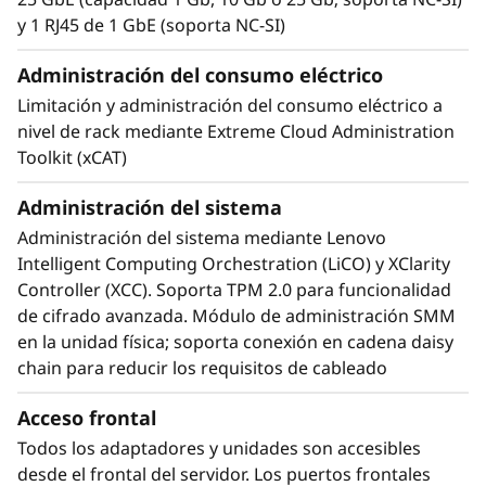
Gracias a la tecnología de refrigeración líquida,
y 1 RJ45 de 1 GbE (soporta NC-SI)
puede utilizar CPUs de hasta 270 W en un
compacto factor de forma 1/2U, a diferencia
Administración del consumo eléctrico
de las CPUs de 165-205 W en sistemas 1/2U
Limitación y administración del consumo eléctrico a
con refrigeración por aire. Un solo bastidor de
nivel de rack mediante Extreme Cloud Administration
sistemas ThinkSystem SD650 V2 puede ofrecer
Toolkit (xCAT)
medio petaflop de potencia de computación
sin utilizar aceleradores.
Administración del sistema
Administración del sistema mediante Lenovo
Intelligent Computing Orchestration (LiCO) y XClarity
Controller (XCC). Soporta TPM 2.0 para funcionalidad
de cifrado avanzada. Módulo de administración SMM
en la unidad física; soporta conexión en cadena daisy
chain para reducir los requisitos de cableado
Acceso frontal
Todos los adaptadores y unidades son accesibles
desde el frontal del servidor. Los puertos frontales