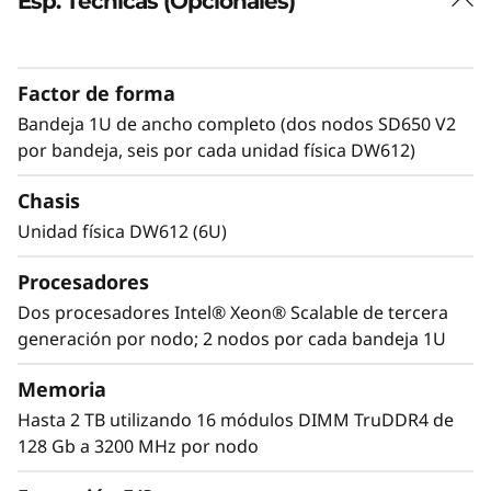
Esp. Técnicas (Opcionales)
Factor de forma
Bandeja 1U de ancho completo (dos nodos SD650 V2
por bandeja, seis por cada unidad física DW612)
Chasis
Unidad física DW612 (6U)
™
Tecnología Lenovo Neptune
Procesadores
El ThinkSystem SD650 V2 con tecnología
Lenovo Neptune Direct to Node (DTN) utiliza
Dos procesadores Intel® Xeon® Scalable de tercera
refrigeración por agua caliente (hasta 50⁰C)
generación por nodo; 2 nodos por cada bandeja 1U
para eliminar calor de los procesadores,
Memoria
memoria, E/S y reguladores de voltaje. El agua
ofrece una mejor eliminación del calor que el
Hasta 2 TB utilizando 16 módulos DIMM TruDDR4 de
aire, de modo que todos los componentes
128 Gb a 3200 MHz por nodo
vitales funcionan a menor temperatura y