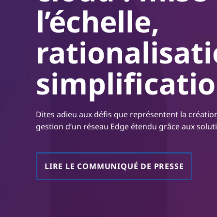
l’échelle,
r
i
n
rationalisati
c
i
p
simplificatio
a
l
Dites adieu aux défis que représentent la création
gestion d’un réseau Edge étendu grâce aux solut
LIRE LE COMMUNIQUÉ DE PRESSE