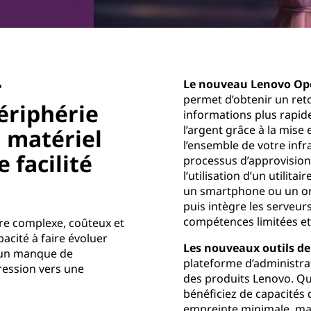
r
Le nouveau Lenovo Op
permet d’obtenir un ret
ériphérie
informations plus rapid
l’argent grâce à la mise
 matériel
l’ensemble de votre inf
 facilité
processus d’approvision
l’utilisation d’un utilit
un smartphone ou un ord
puis intègre les serveu
compétences limitées e
re complexe, coûteux et
acité à faire évoluer
Les nouveaux outils d
à un manque de
plateforme d’administra
ression vers une
des produits Lenovo. Que
bénéficiez de capacités 
empreinte minimale, mai