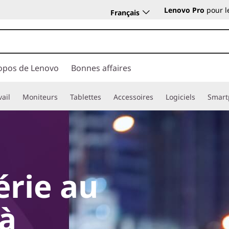
Lenovo Pro
pour l
Français
opos de Lenovo
Bonnes affaires
vail
Moniteurs
Tablettes
Accessoires
Logiciels
Smart
érie au
 à