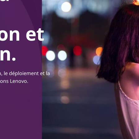
on et
n.
, le déploiement et la
ions Lenovo.