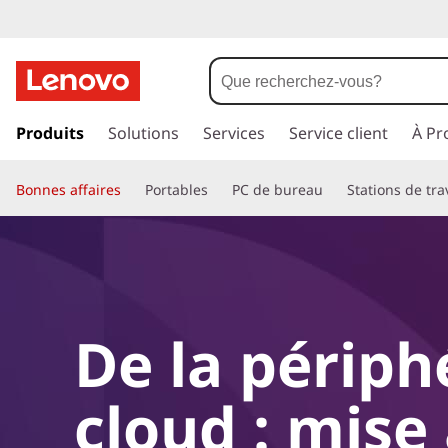
p
a
Produits
Solutions
Services
Service client
À Pr
s
s
Bonnes affaires
Portables
PC de bureau
Stations de tra
e
r
a
u
c
o
n
De la périph
t
e
n
cloud : mise
u
p