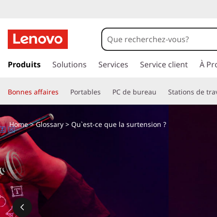
Q
u
'
p
a
Produits
Solutions
Services
Service client
À Pr
e
s
s
s
Bonnes affaires
Portables
PC de bureau
Stations de tra
e
r
t
a
Home
>
Glossary
> Qu`est-ce que la surtension ?
u
-
c
o
c
n
t
e
e
n
q
u
p