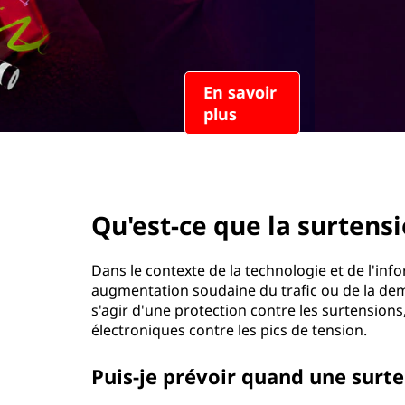
u
r
e
i
n
l
c
i
a
p
a
s
l
page hero 2/3
u
Qu'est-ce que la surtensi
r
t
Dans le contexte de la technologie et de l'in
augmentation soudaine du trafic ou de la dem
e
s'agir d'une protection contre les surtension
électroniques contre les pics de tension.
n
Puis-je prévoir quand une surte
s