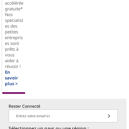
accélérée
gratuite*
Nos
spécialist
es des
petites
entrepris
es sont
prêts à
vous
aider à
réussir !
En
savoir
plus >
Rester Connecté
Entrez votre email ici
Sélectionnez un pays ou une région :