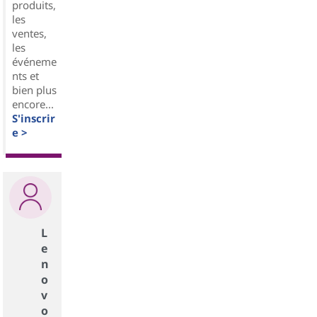
produits,
les
ventes,
les
événeme
nts et
bien plus
encore...
S'inscrir
e >
L
e
n
o
v
o