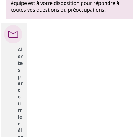
équipe est à votre disposition pour répondre à
toutes vos questions ou préoccupations.
Al
er
te
s
p
ar
c
o
u
rr
ie
r
él