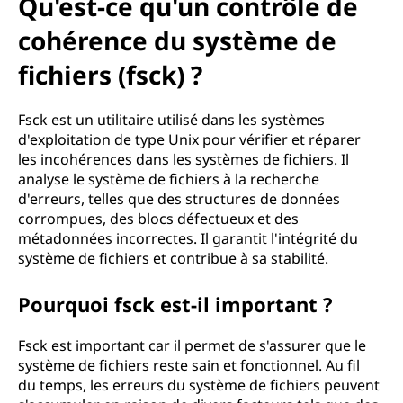
u
Qu'est-ce qu'un contrôle de
'
cohérence du système de
fichiers (fsck) ?
u
n
Fsck est un utilitaire utilisé dans les systèmes
d'exploitation de type Unix pour vérifier et réparer
c
les incohérences dans les systèmes de fichiers. Il
analyse le système de fichiers à la recherche
o
d'erreurs, telles que des structures de données
corrompues, des blocs défectueux et des
n
métadonnées incorrectes. Il garantit l'intégrité du
système de fichiers et contribue à sa stabilité.
t
Pourquoi fsck est-il important ?
r
ô
Fsck est important car il permet de s'assurer que le
système de fichiers reste sain et fonctionnel. Au fil
l
du temps, les erreurs du système de fichiers peuvent