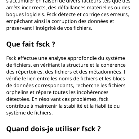
s'accumuler en raison de divers facteurs tels que des
e
arrêts incorrects, des défaillances matérielles ou des
bogues logiciels. Fsck détecte et corrige ces erreurs,
d
empêchant ainsi la corruption des données et
préservant l'intégrité de vos fichiers.
e
Que fait fsck ?
c
Fsck effectue une analyse approfondie du système
o
de fichiers, en vérifiant la structure et la cohérence
des répertoires, des fichiers et des métadonnées. Il
h
vérifie le lien entre les noms de fichiers et les blocs
de données correspondants, recherche les fichiers
é
orphelins et répare toutes les incohérences
r
détectées. En résolvant ces problèmes, fsck
contribue à maintenir la stabilité et la fiabilité du
e
système de fichiers.
n
Quand dois-je utiliser fsck ?