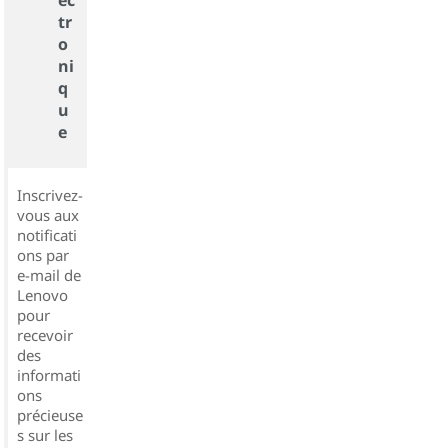
ec
tr
o
ni
q
u
e
Inscrivez-
vous aux
notificati
ons par
e-mail de
Lenovo
pour
recevoir
des
informati
ons
précieuse
s sur les