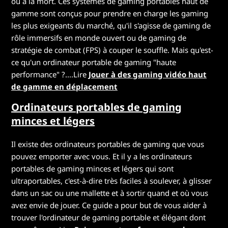
ou à la mort. Ces systèmes de gaming portables haut de
gamme sont conçus pour prendre en charge les gaming
les plus exigeants du marché, qu'il s'agisse de gaming de
rôle immersifs en monde ouvert ou de gaming de
stratégie de combat (FPS) à couper le souffle. Mais qu'est-
ce qu'un ordinateur portable de gaming "haute
performance" ?....Lire
Jouer à des gaming vidéo haut
de gamme en déplacement
Ordinateurs portables de gaming
minces et légers
Il existe des ordinateurs portables de gaming que vous
pouvez emporter avec vous. Et il y a les ordinateurs
portables de gaming minces et légers qui sont
ultraportables, c'est-à-dire très faciles à soulever, à glisser
dans un sac ou une mallette et à sortir quand et où vous
avez envie de jouer. Ce guide a pour but de vous aider à
trouver l'ordinateur de gaming portable et élégant dont