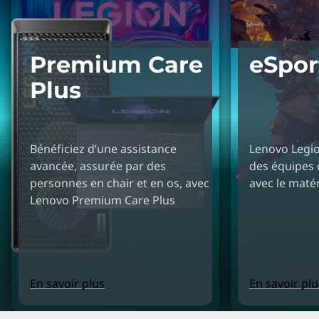
Premium Care
eSpor
Plus
Bénéficiez d’une assistance
Lenovo Legion
avancée, assurée par des
des équipes 
personnes en chair et en os, avec
avec le matér
Lenovo Premium Care Plus
En savoir plus
En savoir plu