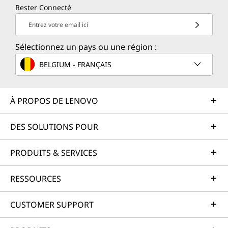
Rester Connecté
Entrez votre email ici
Sélectionnez un pays ou une région :
BELGIUM - FRANÇAIS
À PROPOS DE LENOVO
DES SOLUTIONS POUR
PRODUITS & SERVICES
RESSOURCES
CUSTOMER SUPPORT