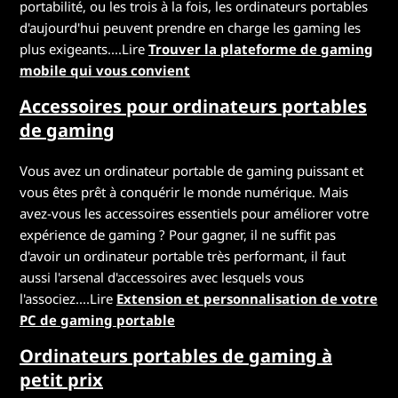
portabilité, ou les trois à la fois, les ordinateurs portables
d'aujourd'hui peuvent prendre en charge les gaming les
plus exigeants....Lire
Trouver la plateforme de gaming
mobile qui vous convient
Accessoires pour ordinateurs portables
de gaming
Vous avez un ordinateur portable de gaming puissant et
vous êtes prêt à conquérir le monde numérique. Mais
avez-vous les accessoires essentiels pour améliorer votre
expérience de gaming ? Pour gagner, il ne suffit pas
d'avoir un ordinateur portable très performant, il faut
aussi l'arsenal d'accessoires avec lesquels vous
l'associez....Lire
Extension et personnalisation de votre
PC de gaming portable
Ordinateurs portables de gaming à
petit prix