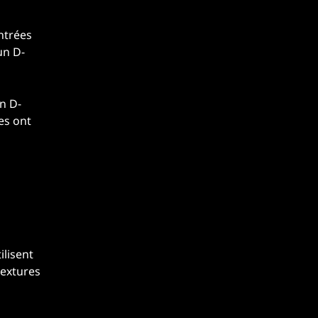
ntrées
un D-
n D-
es ont
lisent
textures