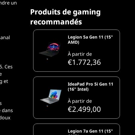
endre un
Produits de gaming
Produits de gaming
recommandés
recommandés
Legion 5a Gen 11 (15"
canal
AMD)
À partir de
€1.772,36
5. Ces
e
g et
IdeaPad Pro 5i Gen 11
(16" Intel)
À partir de
s
€2.499,00
e dans
 doux
Legion 7a Gen 11 (15"