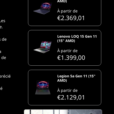
AMD)
À partir de
€2.369,01
Les
e.
Lenovo LOQ 15 Gen 11
s de
(15" AMD)
À partir de
a
€1.399,00
 de
précié
Legion 5a Gen 11 (15"
AMD)
té
À partir de
€2.129,01