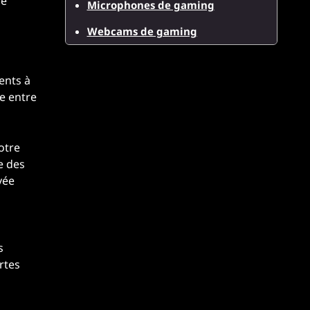
le
Microphones de gaming
Webcams de gaming
ents à
ce entre
otre
e des
vée
s
rtes