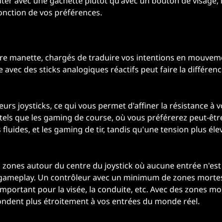
ter avec une gâchette plutôt qu'avec un bouton de visage, 
nction de vos préférences.
tre manette, chargés de traduire vos intentions en mouvem
e avec des sticks analogiques réactifs peut faire la différen
urs joysticks, ce qui vous permet d'affiner la résistance à v
s tels que les gaming de course, où vous préférerez peut-êtr
 fluides, et les gaming de tir, tandis qu'une tension plus éle
s zones autour du centre du joystick où aucune entrée n'est
e gameplay. Un contrôleur avec un minimum de zones morte
t important pour la visée, la conduite, etc. Avec des zones mo
ndent plus étroitement à vos entrées du monde réel.