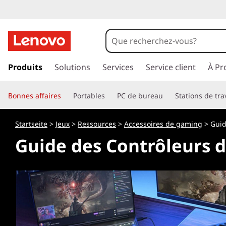
p
a
Produits
Solutions
Services
Service client
À Pr
s
s
Bonnes affaires
Portables
PC de bureau
Stations de tra
e
r
a
Startseite
>
Jeux
>
Ressources
>
Accessoires de gaming
> Guid
u
Guide des Contrôleurs 
c
o
n
t
e
n
u
p