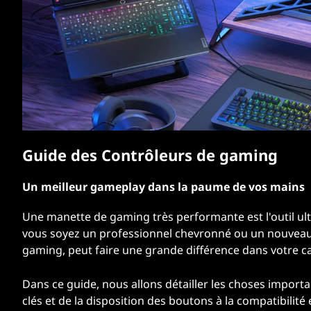
r
i
n
c
i
p
a
l
Guide des Contrôleurs de gaming
Un meilleur gameplay dans la paume de vos mains
Une manette de gaming très performante est l'outil u
vous soyez un professionnel chevronné ou un nouveau j
gaming, peut faire une grande différence dans votre ca
Dans ce guide, nous allons détailler les choses importa
clés et de la disposition des boutons à la compatibilité