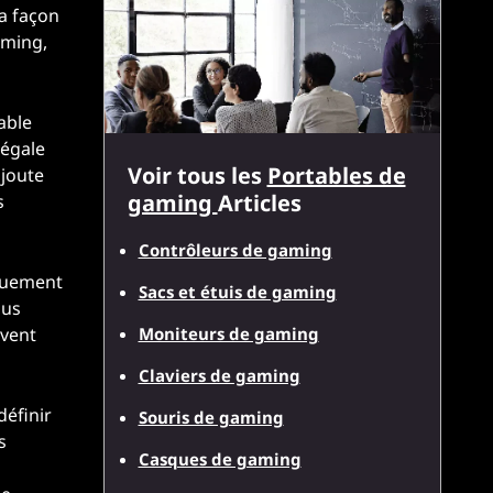
la façon
aming,
able
 égale
Voir tous les
Portables de
ajoute
gaming
Articles
s
Contrôleurs de gaming
quement
Sacs et étuis de gaming
lus
Moniteurs de gaming
uvent
Claviers de gaming
éfinir
Souris de gaming
s
Casques de gaming