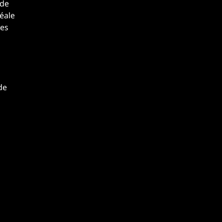
 de
éale
les
de