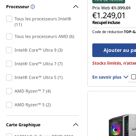
u
Processeur
Prix Web
€1.399,01
€1.249,01
r
Tous les processeurs Intel®
Recupel incluse
(11)
e
Code de réduction
TOP-G
Tous les processeurs AMD (6)
a
Ajouter au p
Intel® Core™ Ultra 9 (3)
u
Stocks limités, n’atte
Intel® Core™ Ultra 7 (7)
p
En savoir plus
Intel® Core™ Ultra 5 (1)
o
AMD Ryzen™ 7 (4)
u
AMD Ryzen™ 5 (2)
r
l
Carte Graphique