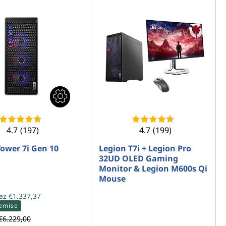
4.7
(197)
4.7
(199)
ower 7i Gen 10
Legion T7i + Legion Pro
32UD OLED Gaming
Monitor & Legion M600s Qi
Mouse
ez €1.337,37
emise
€6.229,00