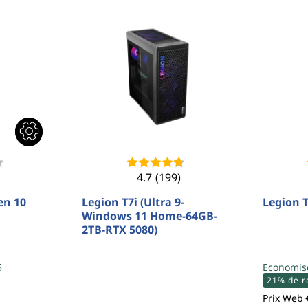
4.7
(199)
en 10
Legion T7i (Ultra 9-
Legion T
Windows 11 Home-64GB-
2TB-RTX 5080)
5
Economis
21% de r
Prix Web