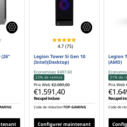
4.7
(75)
 (26”
Legion Tower 5i Gen 10
Legion 
(Intel)(Desktop)
(AMD)
Economisez €497,60
Economis
23% de remise
21% de r
Prix Web
€2.089,00
Prix Web
€1.591,40
€1.64
Recupel incluse
Recupel in
GAMING
Code de réduction
TOP-GAMING
Code de réd
ntenant
Configurer maintenant
Confi