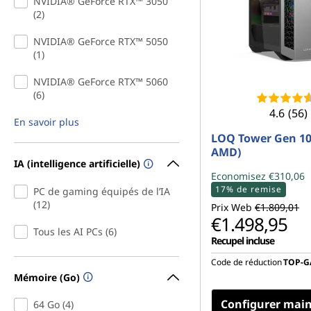
e
NVIDIA® GeForce RTX™ 3050
(2)
g
NVIDIA® GeForce RTX™ 5050
(1)
a
NVIDIA® GeForce RTX™ 5060
m
(6)
4.6
(56)
i
En savoir plus
LOQ Tower Gen 10
n
AMD)
IA (intelligence artificielle)
Economisez €310,06
g
17% de remise
PC de gaming équipés de l’IA
(12)
Prix Web
€1.809,01
€1.498,95
Tous les AI PCs (6)
Recupel incluse
Code de réduction
TOP-
Mémoire (Go)
Configurer mai
64 Go (4)