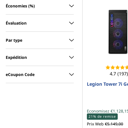
Économies (%)
Évaluation
Par type
Expédition
4.7
(197)
eCoupon Code
Legion Tower 7i G
Economisez €1.128,1
21% de remise
Prix Web
€5.149,00