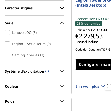
Legion Tower 5i G
(Intel)(Desktop)
Caractéristiques
Economisez €699,47
Série
23% de remise
Prix Web
€2.979,00
Lenovo LOQ (5)
€2.279,53
Recupel incluse
Legion T Série Tours (9)
Code de réduction
TOP-
Remise immédiate :
-€6
Gaming 7 Series (3)
ou
Configurer mai
Bons de réduction en lig
€699,47
Système d’exploitation
* Les remises ne peuv
être cumulées
En savoir plus
Couleur
Poids