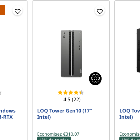
E
4.5
(22)
indows
LOQ Tower Gen10 (17”
LOQ Tow
B-RTX
Intel)
Intel)
Economisez €310,07
Economis
18% de remise
18% de r