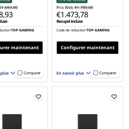
€1.659,00
Prix Web
€1.789,00
8,93
€1.473,78
cluse
Recupel incluse
uction
TOP-GAMING
Code de réduction
TOP-GAMING
gurer maintenant
Configurer maintenant
 plus
En savoir plus
Comparer
Comparer