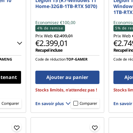
en 10
Legion T5 (R7-Windows 11
Legion T
Home-32GB-1TB-RTX 5070)
Windows
1TB-RTX
Economisez €100,00
Economis
4% de remise
5% de re
Prix Web
€2.499,01
Prix Web
€2.399,01
€2.74
Recupel incluse
Recupel in
GAMING
Code de réduction
TOP-GAMER
Code de réd
72,36
ntenant
Ajouter au panier
Ajo
ne :
-
Stocks limités, n’attendez pas !
Stocks lim
ent pas
En savoir plus
En savoir
Comparer
Comparer