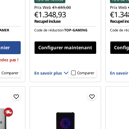
Prix Web
€1.659,00
Prix Web
€1.348,93
€1.34
Recupel incluse
Recupel in
AMER
Code de réduction
TOP-GAMING
Code de réd
anier
Configurer maintenant
Confi
ndez pas !
En savoir plus
En savoir
Comparer
Comparer