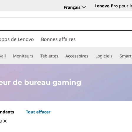
Lenovo Pro
pour l
Français
opos de Lenovo
Bonnes affaires
vail
Moniteurs
Tablettes
Accessoires
Logiciels
Smart
teur de bureau gaming
ondants
Tout effacer
Q