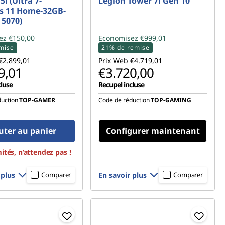
5i (Ultra 7-
Legion Tower 7i Gen 10
 11 Home-32GB-
 5070)
ez €150,00
Economisez €999,01
mise
21% de remise
€2.899,01
Prix Web
€4.719,01
9,01
€3.720,00
cluse
Recupel incluse
uction
TOP-GAMER
Code de réduction
TOP-GAMING
uter au panier
Configurer maintenant
ités, n’attendez pas !
 plus
En savoir plus
Comparer
Comparer