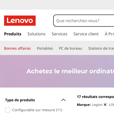
M
e
i
p
a
Produits
Solutions
Services
Service client
À Pr
l
s
s
l
Bonnes affaires
Portables
PC de bureau
Stations de tra
e
r
e
a
u
u
Achetez le meilleur ordina
c
o
r
n
t
o
e
17
résultats corresp
Type de produits
n
r
Marque:
Legion
LO
u
Configurable sur mesure (11)
p