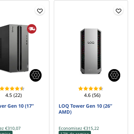
4.5
(22)
4.6
(56)
er Gen 10 (17”
LOQ Tower Gen 10 (26”
AMD)
ez €310,07
Economisez €315,22
emise
17% de remise