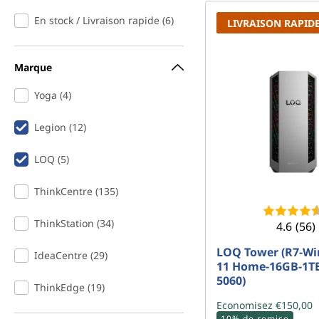
d
r
En stock / Livraison rapide (6)
LIVRAISON RAPID
i
i
n
n
c
Marque
i
a
p
Yoga (4)
a
t
l
Legion (12)
e
LOQ (5)
u
ThinkCentre (135)
r
ThinkStation (34)
4.6
(56)
d
LOQ Tower (R7-W
IdeaCentre (29)
11 Home-16GB-1T
e
5060)
ThinkEdge (19)
b
Economisez €150,00
10% de remise