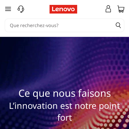
W
passer au contenu principal
h
a
t
W
e
D
Ce que nous faisons
o
L’innovation est notre point
fort