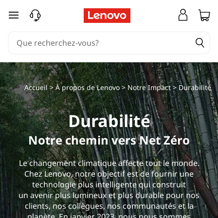
passer au contenu principal
Accueil
>
À propos de Lenovo
>
Notre Impact
> Durabilité
Durabilité
Notre chemin vers Net Zéro
Le changement climatique affecte tout le monde.
Chez Lenovo, notre objectif est de fournir une
technologie plus intelligente qui construit
un avenir plus lumineux et plus durable pour nos
clients, nos collègues, nos communautés et la
planète. En janvier 2023, nous nous sommes