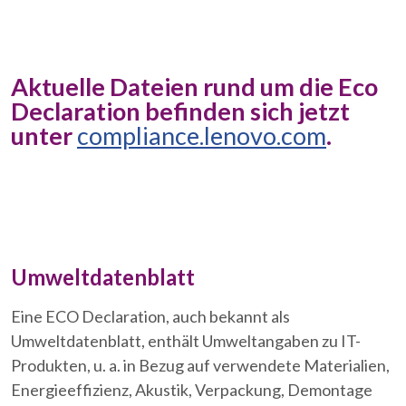
c
e
|
E
Aktuelle Dateien rund um die Eco
C
Declaration befinden sich jetzt
O
unter
compliance.lenovo.com
.
D
e
c
l
a
r
Umweltdatenblatt
a
t
Eine ECO Declaration, auch bekannt als
i
Umweltdatenblatt, enthält Umweltangaben zu IT-
o
Produkten, u. a. in Bezug auf verwendete Materialien,
n
Energieeffizienz, Akustik, Verpackung, Demontage
s