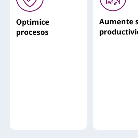
Aumente 
Optimice
productiv
procesos