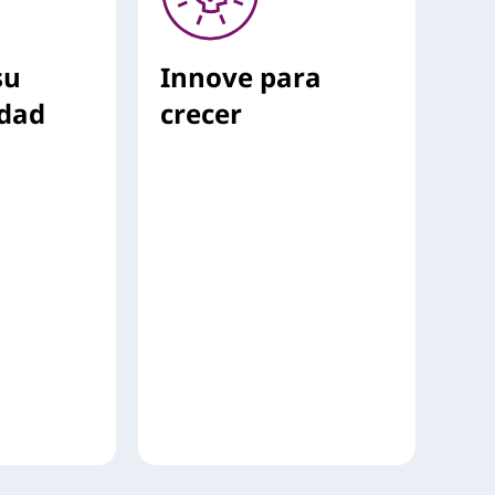
su
Innove para
idad
crecer