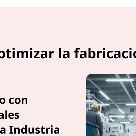
timizar la fabricac
io con
ales
a Industria