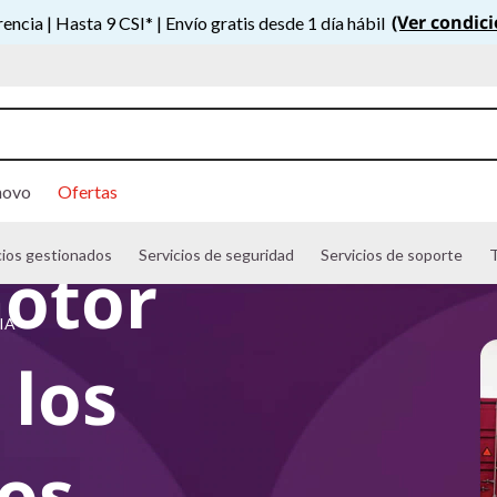
(Ver condic
ncia | Hasta 9 CSI* | Envío gratis desde 1 día hábil
novo
Ofertas
cios gestionados
Servicios de seguridad
Servicios de soporte
T
motor
 IA
 los
los