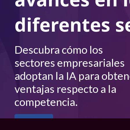
d
n
c
u
i
diferentes s
p
s
a
l
t
Descubra cómo los
r
sectores empresariales
i
adoptan la IA para obten
e
ventajas respecto a la
s
competencia.
Ver el vídeo