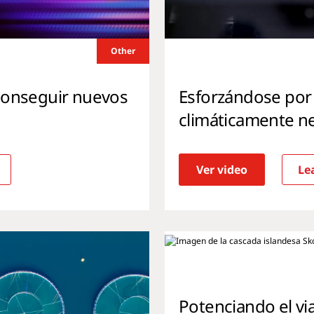
Other
 conseguir nuevos
Esforzándose por
climáticamente n
Ver video
Lea
Potenciando el via