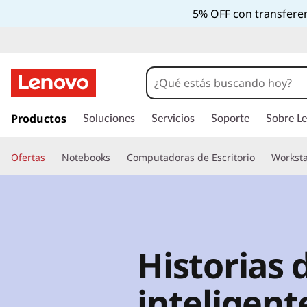
5% OFF con transferen
I
r
Productos
Soluciones
Servicios
Soporte
Sobre L
a
l
Ofertas
Notebooks
Computadoras de Escritorio
Worksta
c
o
n
t
e
n
Historias 
i
d
o
inteligent
p