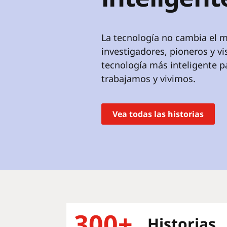
r
i
n
La tecnología no cambia el m
c
i
investigadores, pioneros y v
p
tecnología más inteligente p
a
trabajamos y vivimos.
l
Vea todas las historias
300+
Historias