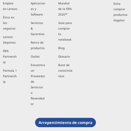
Empleo
Aplicacion
Mundial
Evita
en Lenovo
es y
de la FIFA
comprar
Software
2026™
productos
Ética en
ilegales
los
Servicios
Guía para
negocios
&
comprar
Garantías
tu
Lenovo
notebook
Deportes
Retiro de
productos
Blog
FIFA
Partnersh
Outlet
Glosario
ip
Encuentra
Base de
Formula 1
un
conocimie
Partnersh
Proveedor
ntos
ip
de
Servicios
o
Revended
or
Arrepentimiento de compra