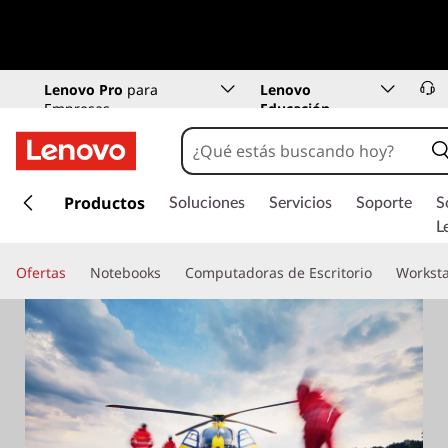
(Ver condición en c/producto)
Lenovo Pro
para
Lenovo
Empresas
Educación
I
r
Productos
Soluciones
Servicios
Soporte
S
a
L
l
c
Ofertas
Notebooks
Computadoras de Escritorio
Worksta
o
n
t
e
n
i
d
o