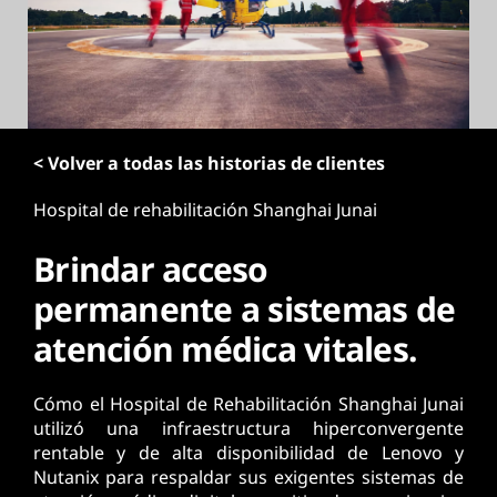
p
r
i
n
c
i
< Volver a todas las historias de clientes
p
a
Hospital de rehabilitación Shanghai Junai
l
Brindar acceso
permanente a sistemas de
atención médica vitales.
Cómo el Hospital de Rehabilitación Shanghai Junai
utilizó una infraestructura hiperconvergente
rentable y de alta disponibilidad de Lenovo y
Nutanix para respaldar sus exigentes sistemas de