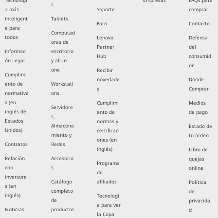
Tecnologí
Empresas
FAQs para
s
a más
Soporte
comprar
inteligent
Tablets
Foro
Contacto
e para
Computad
todos
Lenovo
Defensa
oras de
Partner
del
Informaci
escritorio
Hub
consumid
ón Legal
y all in
or
one
Recibir
Cumplimi
novedade
Dónde
ento de
Workstati
s
Comprar
normativa
ons
s (en
Cumplimi
Medios
Servidore
inglés de
ento de
de pago
s,
Estados
normas y
Almacena
Estado de
Unidos)
certificaci
miento y
tu orden
ones (en
Contratos
Redes
inglés)
Libro de
Relación
Accesorio
quejas
Programa
con
s
online
de
inversore
Catálogo
afiliados
Política
s (en
completo
de
inglés)
Tecnologí
de
privacida
a para ver
Noticias
productos
d
la Copa